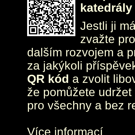
katedrály
Jestli ji m
zvažte pr
dalším rozvojem a 
za jakýkoli příspěve
QR kód
a zvolit lib
že pomůžete udržet 
pro všechny a bez r
Více informací