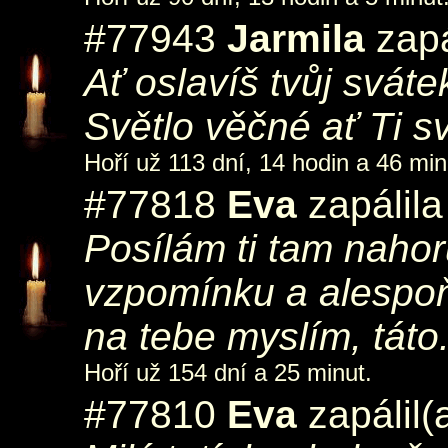
#77943
Jarmila
zapá
Ať oslavíš tvůj sváte
Světlo věčné ať Ti sví
Hoří už 113 dní, 14 hodin a 46 min
#77818
Eva
zapálila
Posílám ti tam nahor
vzpomínku a alespoň
na tebe myslím, táto
Hoří už 154 dní a 25 minut.
#77810
Eva
zapálil(