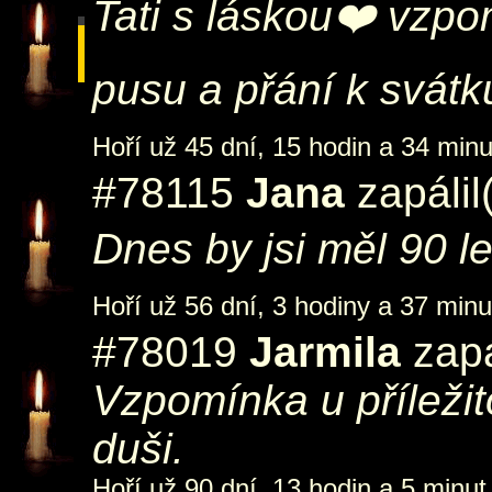
Tati s láskou❤️ vzp
pusu a přání k svátku
Hoří už 45 dní, 15 hodin a 34 minu
#78115
Jana
zapálil
Dnes by jsi měl 90 l
Hoří už 56 dní, 3 hodiny a 37 minu
#78019
Jarmila
zapá
Vzpomínka u příležit
duši.
Hoří už 90 dní, 13 hodin a 5 minut