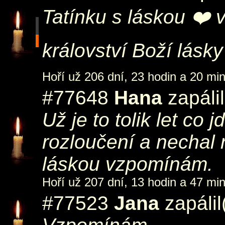
Tatínku s láskou ❤️
království Boží lásky 
Hoří už 206 dní, 23 hodin a 20 min
#77648
Hana
zapáli
Už je to tolik let co
rozloučení a nechal
láskou vzpomínám.
Hoří už 207 dní, 13 hodin a 47 min
#77523
Jana
zapálil