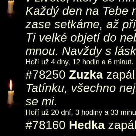
Každý den na Tebe m
zase setkáme, až při
Ti velké objetí do n
mnou. Navždy s lásk
Hoří už 4 dny, 12 hodin a 6 minut.
#78250
Zuzka
zapál
Tatínku, všechno ne
se mi.
Hoří už 20 dní, 3 hodiny a 33 minu
#78160
Hedka
zapál