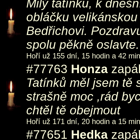
Milý tatínku, k dneš
obláčku velikánskou
Bedřichovi. Pozdrav
spolu pěkně oslavte.
Hoří už 155 dní, 15 hodin a 42 min
#77763
Honza
zapál
Tatínků měl jsem tě 
strašně moc ,rád byc
chtěl tě obejmout
Hoří už 171 dní, 20 hodin a 15 min
#77651
Hedka
zapál