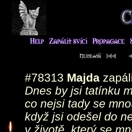
#78313
Majda
zapál
Dnes by jsi tatínku m
co nejsi tady se mnou
když jsi odešel do n
v životě, který se mn