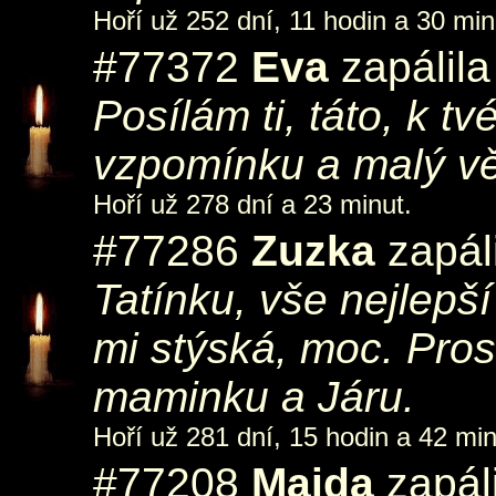
Hoří už 252 dní, 11 hodin a 30 min
#77372
Eva
zapálila
Posílám ti, táto, k t
vzpomínku a malý v
Hoří už 278 dní a 23 minut.
#77286
Zuzka
zapál
Tatínku, vše nejlepš
mi stýská, moc. Pro
maminku a Járu.
Hoří už 281 dní, 15 hodin a 42 min
#77208
Majda
zapáli