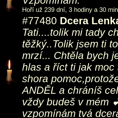
Vzpomínám.
Hoří už 239 dní, 3 hodiny a 30 min
#77480
Dcera Lenk
Tati....tolik mi tady 
těžký..Tolik jsem ti t
mrzí... Chtěla bych j
hlas a říct ti jak moc
shora pomoc,protože
ANDĚL a chráníš cel
vždy budeš v mém 💕 
vzpomínám tvá dcer