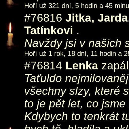
Hoří už 321 dní, 5 hodin a 45 minu
#76816
Jitka, Jard
Tatínkovi
.
Navždy jsi v našich 
Hoří už 1 rok, 18 dní, 11 hodin a 2
#76814
Lenka
zapál
Taťuldo nejmilovaněj
všechny slzy, které 
to je pět let, co jsm
Kdybych to tenkrát t
bych tě, hladila a u