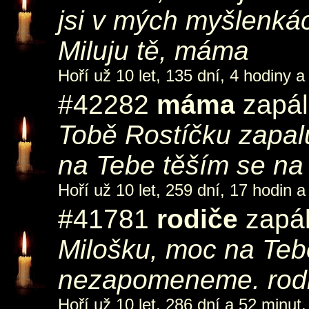
jsi v mých myšlenká
Miluju tě, máma
Hoří už 10 let, 135 dní, 4 hodiny a
#42282
máma
zapál
Tobě Rostíčku zapal
na Tebe těším se na
Hoří už 10 let, 259 dní, 17 hodin a
#41781
rodiče
zapál
Milošku, moc na Te
nezapomeneme. rodi
Hoří už 10 let, 286 dní a 52 minut.