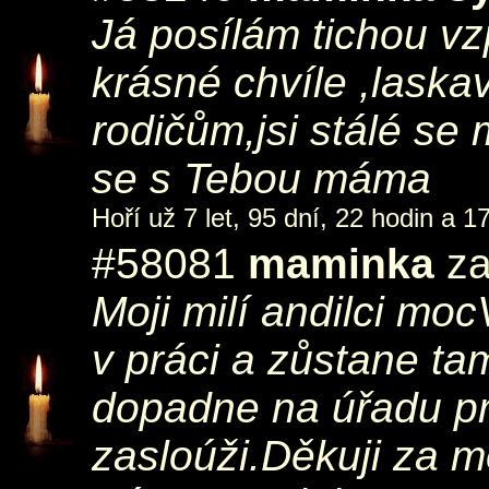
Já posílám tichou v
krásné chvíle ,laska
rodičům,jsi stálé se
se s Tebou máma
Hoří už 7 let, 95 dní, 22 hodin a 1
#58081
maminka
za
Moji milí andilci moc
v práci a zůstane ta
dopadne na úřadu prá
zasloúži.Děkuji za m