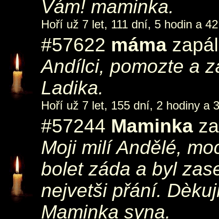
Vám! maminka.
Hoří už 7 let, 111 dní, 5 hodin a 42
#57622
máma
zapál
Andílci, pomozte a 
Ladika.
Hoří už 7 let, 155 dní, 2 hodiny a 
#57244
Maminka
za
Moji milí Andělé, moc
bolet záda a byl zas
nejvetši přání. Dèku
Maminka syna.