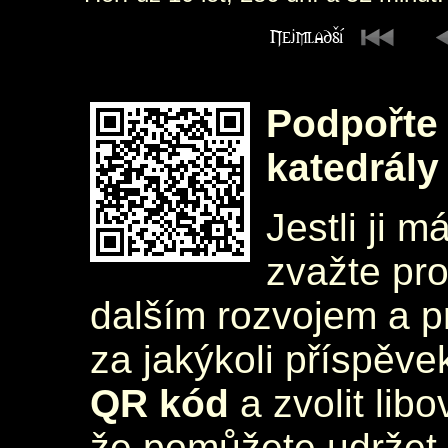
Podpořte 
katedrály
Jestli ji m
zvažte pr
dalším rozvojem a 
za jakýkoli příspěve
QR kód
a zvolit lib
že pomůžete udržet 