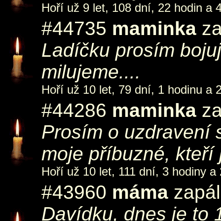
Hoří už 9 let, 108 dní, 22 hodin a 
#44735
maminka
za
Ladíčku prosím bojuj
milujeme....
Hoří už 10 let, 79 dní, 1 hodinu a 
#44286
maminka
za
Prosím o uzdravení 
moje příbuzné, kteří
Hoří už 10 let, 111 dní, 3 hodiny a
#43960
máma
zapál
Davídku, dnes je to 19