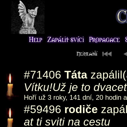
#71406
Táta
zapálil
Vítku!Už je to dvace
Hoří už 3 roky, 141 dní, 20 hodin 
#59496
rodiče
zapál
at ti sviti na cestu