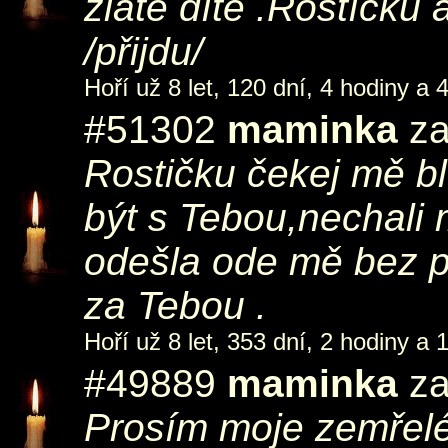
zlaté dítě .Rostíčku 
/přijdu/
Hoří už 8 let, 120 dní, 4 hodiny a 
#51302
maminka
za
Rostičku čekej mě blí
být s Tebou,nechali 
odešla ode mě bez 
za Tebou .
Hoří už 8 let, 353 dní, 2 hodiny a 
#49889
maminka
za
Prosím moje zemřelé