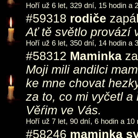
Hoří už 6 let, 329 dní, 15 hodin a 
#59318
rodiče
zapál
Ať tě světlo provází
Hoří už 6 let, 350 dní, 14 hodin a 
#58312
Maminka
za
Moji mili andilci ma
ke mne chovat hezky
za to, co mi vyčetl a 
Věŕim ve Vás.
Hoří už 7 let, 90 dní, 6 hodin a 10
#58246
maminka sy