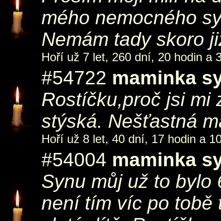
mého nemocného syn
Nemám tady skoro ji
Hoří už 7 let, 260 dní, 20 hodin a 
#54722
maminka sy
Rostíčku,proč jsi m
stýská. Nešťastná m
Hoří už 8 let, 40 dní, 17 hodin a 1
#54004
maminka sy
Synu můj už to bylo 6
není tím víc po tobě 