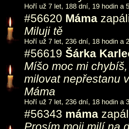
Hoří už 7 let, 188 dní, 19 hodin a 
#56620
Máma
zapál
Miluji tě
Hoří už 7 let, 236 dní, 18 hodin a 
#56619
Šárka Karl
Míšo moc mi chybíš,
milovat nepřestanu 
Máma
Hoří už 7 let, 236 dní, 18 hodin a 
#56343
máma
zapál
Prosím moji milí na 