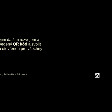
jejím dalším rozvojem a
uvedený
QR kód
a zvolit
lu otevřenou pro všechny
ní, 14 hodin a 18 minut.