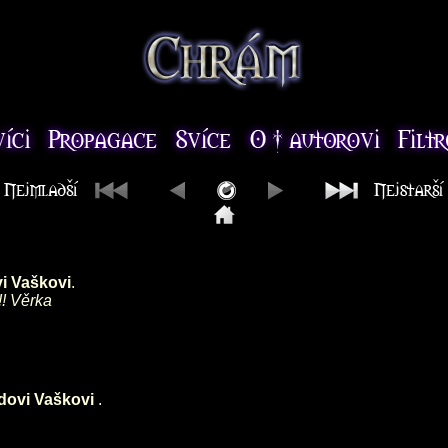
vi Vaškovi
.
!! Věrka
jdovi Vaškovi
.