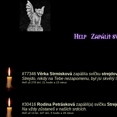
#77346
Věrka Strmisková
zapálila svíčku
strejdo
Strejdo, nikdy na Tebe nezapomenu, byl jsi skvělý !
Hoří už 278 dní, 21 hodin a 15 minut.
#30416
Rodina Petrásková
zapálil(a) svíčku
Stre
Na vždy zůstaneš v naších srdcích.
Hoří už 13 let, 107 dní, 5 hodin a 28 minut.