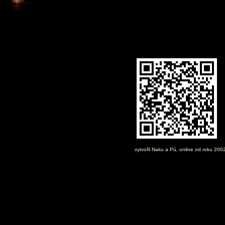
vytvořil
Naku
a Pú, online od roku 200