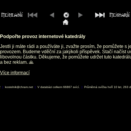
Podpořte provoz internetové katedrály
Jestli ji máte rádi a používáte ji, zvažte prosím, že pomůžete s 
provozem. Budeme vděční za jakýkoli příspěvek. Stačí načíst 
libovolnou částku. Děkujeme, že pomůžete udržet tuto katedrá
a bez reklam. 🙏
Více informací
2
|
kostelnik@chram.net
|
V databázi celkem 66867 svící.
|
Průměrná svíčka hoří 10 let, 263 d