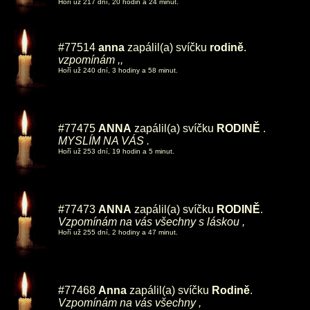
Hoří už 217 dní, 20 hodin a 24 minut.
#77514
anna
zapálil(a) svíčku
rodině
.
vzpomínám ,,
Hoří už 240 dní, 3 hodiny a 58 minut.
#77475
ANNA
zapálil(a) svíčku
RODINĚ
.
MYSLÍM NA VÁS .
Hoří už 253 dní, 19 hodin a 5 minut.
#77473
ANNA
zapálil(a) svíčku
RODINĚ
.
Vzpomínám na vás všechny s láskou ,
Hoří už 255 dní, 2 hodiny a 47 minut.
#77468
Anna
zapálil(a) svíčku
Rodině
.
Vzpomínám na vás všechny ,