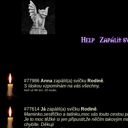
#77986
Anna
zapálil(a) svíčku
Rodině
.
S láskou vzpomínám na vás všechny,
Hoří už 98 dní, 20 hodin.
#77614
Já
zapálil(a) svíčku
Rodině
.
Maminko,sestřičko a tatínku,moc vás touto cestou 
Je to moc těžké si jen připustit,že něčím takovým 
chybíte. Děkuji