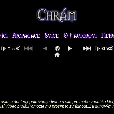
prosím o dohled,opatrování,odvahu a sílu pro mého vnoučka kt
musí vůbec projít..Pomozte mu prosím to zvládnout..Za duhovým 