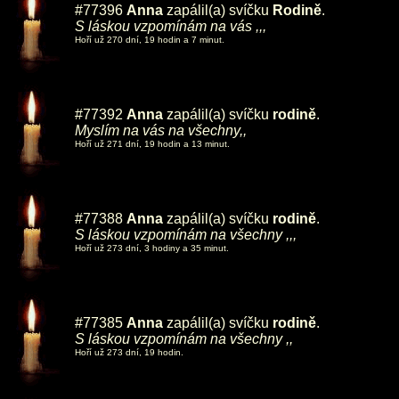
#77396
Anna
zapálil(a) svíčku
Rodině
.
S láskou vzpomínám na vás ,,,
Hoří už 270 dní, 19 hodin a 7 minut.
#77392
Anna
zapálil(a) svíčku
rodině
.
Myslím na vás na všechny,,
Hoří už 271 dní, 19 hodin a 13 minut.
#77388
Anna
zapálil(a) svíčku
rodině
.
S láskou vzpomínám na všechny ,,,
Hoří už 273 dní, 3 hodiny a 35 minut.
#77385
Anna
zapálil(a) svíčku
rodině
.
S láskou vzpomínám na všechny ,,
Hoří už 273 dní, 19 hodin.