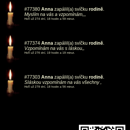
#77380
Anna
zapálil(a) svíčku
rodině
.
Myslím na vás a vzpomínám,,,
Hoří už 274 dní, 18 hodin a 59 minut.
#77374
Anna
zapálil(a) svíčku
rodině
.
Vzpomínám na vás s láskou,,
Hoří už 276 dní, 19 hodin a 19 minut.
#77303
Anna
zapálil(a) svíčku
rodině
.
Sláskou vzpomínám na vás všechny ,
Hoří už 279 dní, 18 hodin a 56 minut.