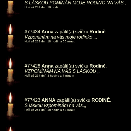
S LÁSKOU POMÍNÁN MOJE RODINO NA VÁS ,
Hoří už 261 dní, 19 hodin.
#77434
Anna
zapálil(a) svíčku
Rodině
.
Vzpomínám na vás moje rodinko ,,,
Hoří už 262 dní, 18 hodin a 55 minut.
#77428
Anna
zapálil(a) svíčku
Rodině
.
VZPOMÍNÁM NA VÁS S LÁSKOU ,,
Hoří už 264 dní, 3 hodiny a 4 minuty.
#77423
ANNA
zapálil(a) svíčku
RODINĚ
.
S láskou vzpomínám na vás,,,
Hoří už 264 dní, 18 hodin a 53 minut.