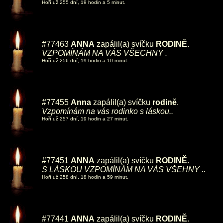
Hoří už 255 dní, 19 hodin a 5 minut.
#77463
ANNA
zapálil(a) svíčku
RODINĚ
.
VZPOMÍNÁM NA VÁS VŠECHNY .
Hoří už 256 dní, 19 hodin a 10 minut.
#77455
Anna
zapálil(a) svíčku
rodině
.
Vzpomínám na vás rodinko s láskou..
Hoří už 257 dní, 19 hodin a 27 minut.
#77451
ANNA
zapálil(a) svíčku
RODINĚ
.
S LÁSKOU VZPOMÍNÁM NA VÁS VŠEHNY ..
Hoří už 258 dní, 18 hodin a 59 minut.
#77441
ANNA
zapálil(a) svíčku
RODINĚ
.