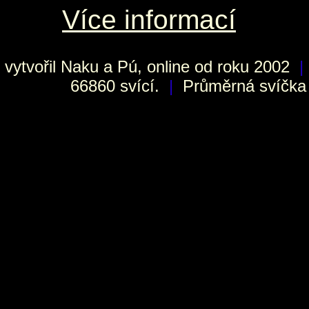
Více informací
vytvořil
Naku
a Pú, online od roku 2002
|
66860 svící.
|
Průměrná svíčka h