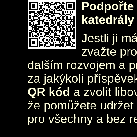
Podpořte 
katedrály
Jestli ji m
zvažte pr
dalším rozvojem a 
za jakýkoli příspěve
QR kód
a zvolit lib
že pomůžete udržet 
pro všechny a bez r