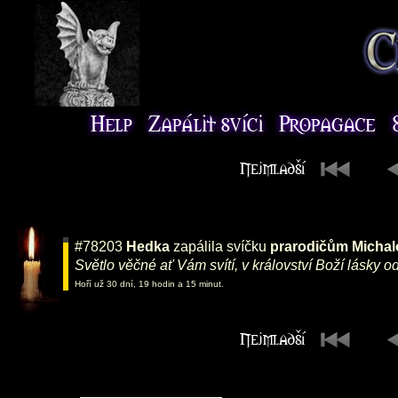
#78203
Hedka
zapálila svíčku
prarodičům Michalo
Světlo věčné ať Vám svítí, v království Boží lásky od
Hoří už 30 dní, 19 hodin a 15 minut.