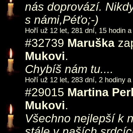
nás doprovází. Nikd
s námi,Péťo;-)
Hoří už 12 let, 281 dní, 15 hodin a
#32739
Maruška
zap
Mukovi
.
Chybíš nám tu....
Hoří už 12 let, 283 dní, 2 hodiny a
#29015
Martina Pe
Mukovi
.
Všechno nejlepší k 
stále v naších srdcích