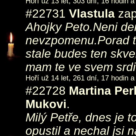
Hoří už 13 let, 303 dní, 16 hodin a
#22731
Vlastula
zap
Ahojky Peto.Neni den
nevzpomenu.Porad to 
stale budes ten skv
mam te ve svem srdi
Hoří už 14 let, 261 dní, 17 hodin a
#22728
Martina Pe
Mukovi
.
Milý Petře, dnes je t
opustil a nechal jsi