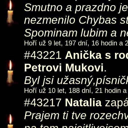
Smutno a prazdno je
nezmenilo Chybas st
Spominam lubim 
Hoří už 9 let, 197 dní, 16 hodin a 
#43221
Anička s ro
Petrovi Mukovi
.
Byl jsi užasný,písn
Hoří už 10 let, 188 dní, 21 hodin a
#43217
Natalia
zapá
Prajem ti tve rozec