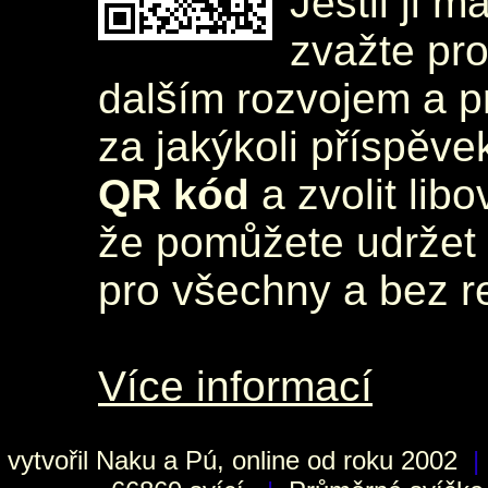
Jestli ji m
zvažte pr
dalším rozvojem a 
za jakýkoli příspěve
QR kód
a zvolit lib
že pomůžete udržet 
pro všechny a bez r
Více informací
vytvořil
Naku
a Pú, online od roku 2002
|