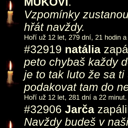
MUKOVI
.
Vzpomínky zustanou.
hřát navždy.
Hoří už 12 let, 279 dní, 21 hodin a
#32919
natália
zapál
peto chybaš každy de
je to tak luto že sa
podakovat tam do neb
Hoří už 12 let, 281 dní a 22 minut.
#32906
Jarča
zapáli
Navždy budeš v naši