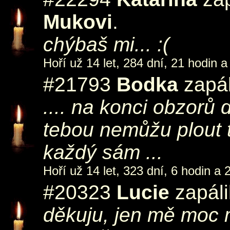
Mukovi
.
chýbaš mi... :(
Hoří už 14 let, 284 dní, 21 hodin a
#21793
Bodka
zapál
.... na konci obzorů 
tebou nemůžu plout 
každý sám ...
Hoří už 14 let, 323 dní, 6 hodin a 
#20323
Lucie
zapáli
děkuju, jen mě moc 