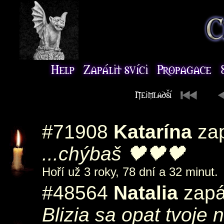
#71908
Katarína
za
...chýbaš 🖤🖤🖤
Hoří už 3 roky, 78 dní a 32 minut.
#48564
Natalia
zapál
Blizia sa opat tvoje 