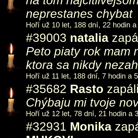
na tom najcitlivej
neprestanes chybat
Hoří už 10 let, 188 dní, 22 hodin a
#39003
natalia
zapál
Peto piaty rok mam n
ktora sa nikdy nezah
Hoří už 11 let, 188 dní, 7 hodin a 
#35682
Rasto
zapáli
Chýbaju mi tvoje no
Hoří už 12 let, 78 dní, 21 hodin a 
#32931
Monika
zapá