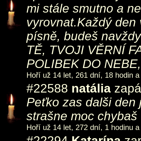
mi stále smutno a n
vyrovnat.Každý den 
písně, budeš navždy
TĚ, TVOJI VĚRNÍ F
POLIBEK DO NEBE, 
Hoří už 14 let, 261 dní, 18 hodin a
#22588
natália
zapál
Peťko zas dalši den j
strašne moc chybaš 
Hoří už 14 let, 272 dní, 1 hodinu a
#22294
Katarína
zap