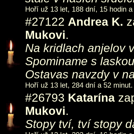
Hoří už 13 let, 188 dní, 15 hodin a
#27122
Andrea K.
z
Mukovi
.
Na kridlach anjelov vz
Spominame s laskou
Ostavas navzdy v nas
Hoří už 13 let, 284 dní a 52 minut.
#26793
Katarína
zap
Mukovi
.
Stopy tví, tví stopy 