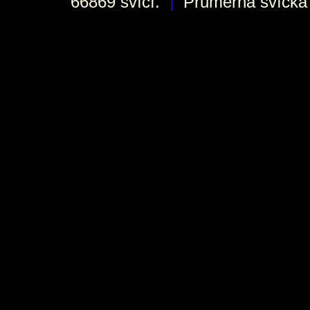
66869 svící.
|
Průměrná svíčka h