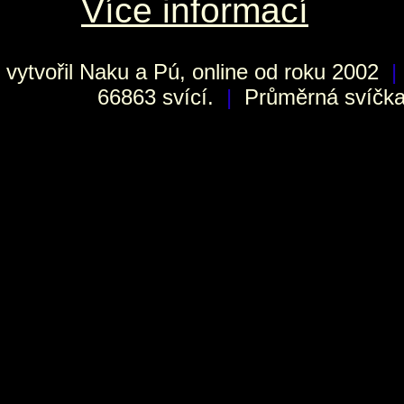
Více informací
vytvořil
Naku
a Pú, online od roku 2002
|
66863 svící.
|
Průměrná svíčka 