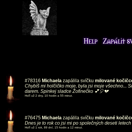
#78316
Michaela
zapálila svíčku
milované kočičc
Chybíš mi holčičko moje, byla jsi moje všechno... Sn
darem. Spinkej sladce Žofinečko 💕🎈💔
Hoří už 2 dny, 10 hodin a 55 minut.
#76475
Michaela
zapálila svíčku
milované kočičc
Dnes je to rok co jsi mi po společných deseti letech
Hoří už 1 rok, 89 dní, 15 hodin a 12 minut.