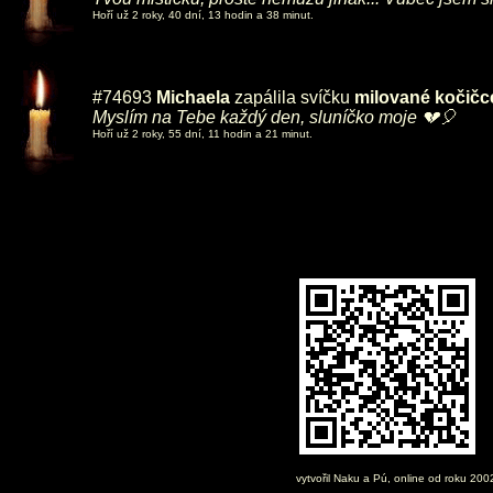
Hoří už 2 roky, 40 dní, 13 hodin a 38 minut.
#74693
Michaela
zapálila svíčku
milované kočičc
Myslím na Tebe každý den, sluníčko moje 💔🎈
Hoří už 2 roky, 55 dní, 11 hodin a 21 minut.
vytvořil
Naku
a Pú, online od roku 20