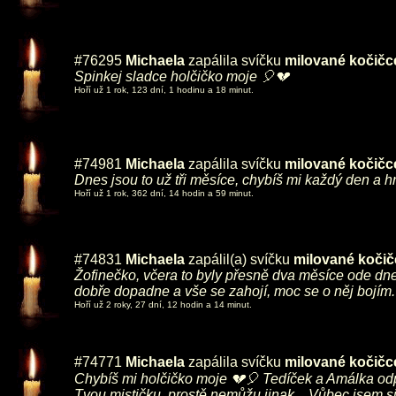
#76295
Michaela
zapálila svíčku
milované kočičc
Spinkej sladce holčičko moje 🎈💔
Hoří už 1 rok, 123 dní, 1 hodinu a 18 minut.
#74981
Michaela
zapálila svíčku
milované kočičc
Dnes jsou to už tři měsíce, chybíš mi každý den a 
Hoří už 1 rok, 362 dní, 14 hodin a 59 minut.
#74831
Michaela
zapálil(a) svíčku
milované kočič
Žofinečko, včera to byly přesně dva měsíce ode dne
dobře dopadne a vše se zahojí, moc se o něj bojím. 
Hoří už 2 roky, 27 dní, 12 hodin a 14 minut.
#74771
Michaela
zapálila svíčku
milované kočičc
Chybíš mi holčičko moje 💔🎈 Tedíček a Amálka odpo
Tvou mističku, prostě nemůžu jinak... Vůbec jsem si