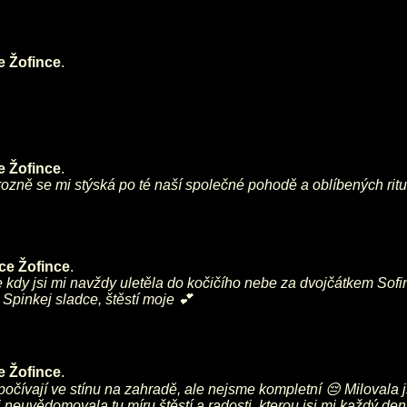
e Žofince
.
e Žofince
.
hrozně se mi stýská po té naší společné pohodě a oblíbených rit
ce Žofince
.
 kdy jsi mi navždy uletěla do kočičího nebe za dvojčátkem Sofin
Spinkej sladce, štěstí moje 💕
e Žofince
.
čívají ve stínu na zahradě, ale nejsme kompletní 😔 Milovala 
 neuvědomovala tu míru štěstí a radosti, kterou jsi mi každý den