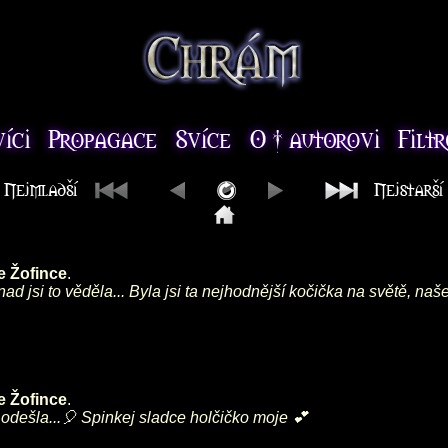
e Žofince
.
ad jsi to věděla... Byla jsi ta nejhodnější kočička na světě, na
e Žofince
.
 odešla...🎈 Spinkej sladce holčičko moje 💕