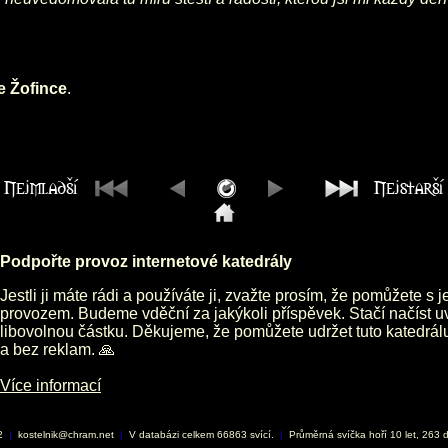
e Žofince
.
Podpořte provoz internetové katedrály
Jestli ji máte rádi a používáte ji, zvažte prosím, že pomůžete s 
provozem. Budeme vděční za jakýkoli příspěvek. Stačí načíst 
libovolnou částku. Děkujeme, že pomůžete udržet tuto katedrá
a bez reklam. 🙏
Více informací
02
|
kostelnik@chram.net
|
V databázi celkem 66863 svící.
|
Průměrná svíčka hoří 10 let, 263 d