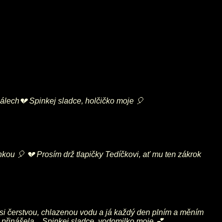
uálech💔 Spinkej sladce, holčičko moje 🎈
kou 🎈 💔 Prosím drž tlapičky Tedíčkovi, ať mu ten zákrok
jsi čerstvou, chlazenou vodu a já každý den plním a měním
 přinášela... Spinkej sladce, vodomilko moje 💕