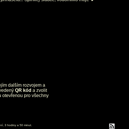
jejím dalším rozvojem a
uvedený
QR kód
a zvolit
lu otevřenou pro všechny
ní, 3 hodiny a 50 minut.