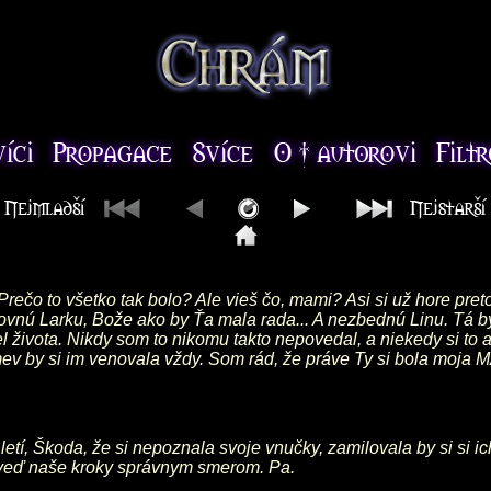
 Prečo to všetko tak bolo? Ale vieš čo, mami? Asi si už hore pret
vnú Larku, Bože ako by Ťa mala rada... A nezbednú Linu. Tá by T
 života. Nikdy som to nikomu takto nepovedal, a niekedy si to ani
mev by si im venovala vždy. Som rád, že práve Ty si bola moja
etí, Škoda, že si nepoznala svoje vnučky, zamilovala by si si ic
a veď naše kroky správnym smerom. Pa.