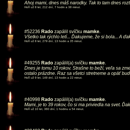
Ahoj mami, dnes máš narodky. Tak to tam dnes rozto
Hoří už 8 let, 212 dní, 7 hodin a 38 minut.
#52236
Rado
zapálil svíčku
mamke
.
Všetko tak rýchlo letí... Ďakujeme, že si bola... A ď
Hoří už 8 let, 279 dní, 13 hodin a 35 minut.
#49255
Rado
zapálil(a) svíčku
mamke
.
Dnes je tomu 10 rokov. Strašne to beží, veľa sa zme
ostalo prázdne. Raz sa všetci stretneme a opäť bude
Hoří už 9 let, 149 dní, 13 hodin a 22 minut.
#40998
Rado
zapálil(a) svíčku
mamke
.
Mami, je to 39 rokov, čo si ma priviedla na svet. Ď
Hoří už 10 let, 360 dní, 1 hodinu a 54 minut.