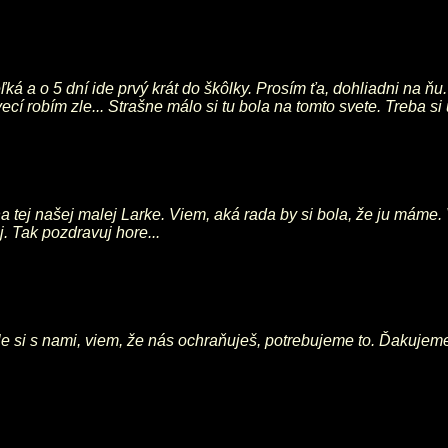
veľká a o 5 dní ide prvý krát do škôlky. Prosím ťa, dohliadni na 
ecí robím zle... Strašne málo si tu bola na tomto svete. Treba si
a tej našej malej Larke. Viem, aká rada by si bola, že ju máme. 
. Tak pozdravuj hore...
tále si s nami, viem, že nás ochraňuješ, potrebujeme to. Ďakujeme