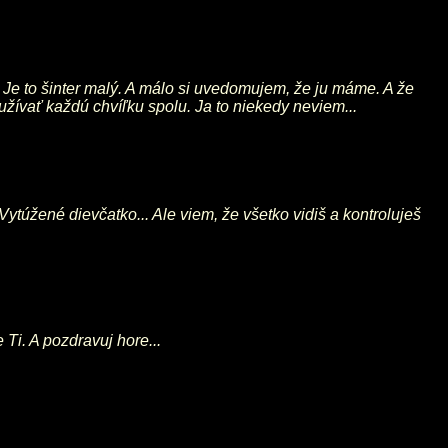
ňu. Je to šinter malý. A málo si uvedomujem, že ju máme. A že
 užívať každú chvíľku spolu. Ja to niekedy neviem...
Vytúžené dievčatko... Ale viem, že všetko vidiš a kontroluješ
 Ti. A pozdravuj hore...