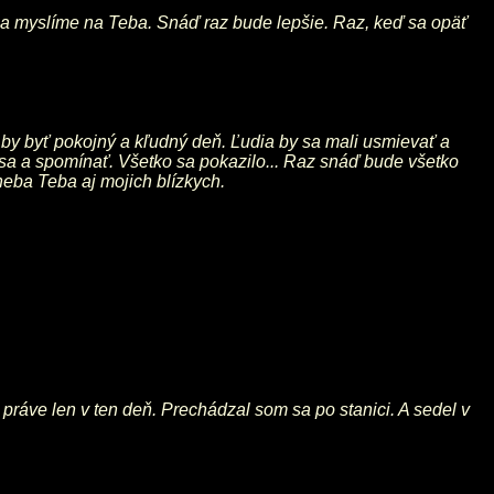
 a myslíme na Teba. Snáď raz bude lepšie. Raz, keď sa opäť
al by byť pokojný a kľudný deň. Ľudia by sa mali usmievať a
ť sa a spomínať. Všetko sa pokazilo... Raz snáď bude všetko
 neba Teba aj mojich blízkych.
 práve len v ten deň. Prechádzal som sa po stanici. A sedel v