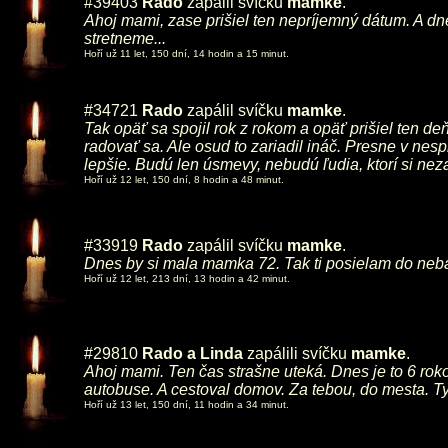
#39403
Rado
zapálil svíčku
mamke
.
Ahoj mami, zase prišiel ten nepríjemný dátum. A d
stretneme...
Hoří už 11 let, 150 dní, 14 hodin a 15 minut.
#34721
Rado
zapálil svíčku
mamke
.
Tak opäť sa spojil rok z rokom a opäť prišiel ten de
radovať sa. Ale osud to zariadil ináč. Presne v ne
lepšie. Budú len úsmevy, nebudú ľudia, ktorí si nez
Hoří už 12 let, 150 dní, 8 hodin a 48 minut.
#33919
Rado
zapálil svíčku
mamke
.
Dnes by si mala mamka 72. Tak ti posielam do neba 
Hoří už 12 let, 213 dní, 13 hodin a 42 minut.
#29810
Rado a Linda
zapálili svíčku
mamke
.
Ahoj mami. Ten čas strašne uteká. Dnes je to 6 roko
autobuse. A cestoval domov. Za tebou, do mesta. Ty 
Hoří už 13 let, 150 dní, 11 hodin a 34 minut.