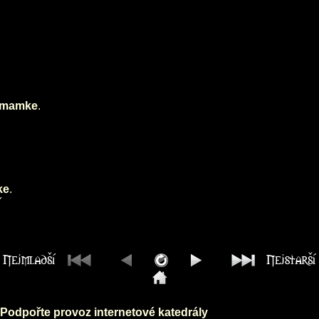
mamke
.
ke
.
(
Podpořte provoz internetové katedrály