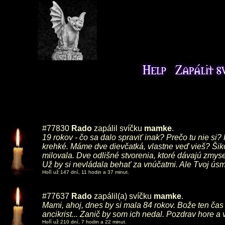
#77830
Rado
zapálil svíčku
mamke
.
19 rokov - čo sa dalo spraviť inak? Prečo tu nie si?
krehké. Máme dve dievčatká, vlastne veď vieš? Šiko
milovala. Dve odlišné stvorenia, ktoré dávajú zmysel
Už by si nevládala behať za vnúčatmi. Ale Tvoj ús
Hoří už 147 dní, 11 hodin a 37 minut.
#77637
Rado
zapálil(a) svíčku
mamke
.
Mami, ahoj, dnes by si mala 84 rokov. Bože ten čas l
ancikrist... Zanič by som ich nedal. Pozdrav hore 
Hoří už 210 dní, 7 hodin a 22 minut.