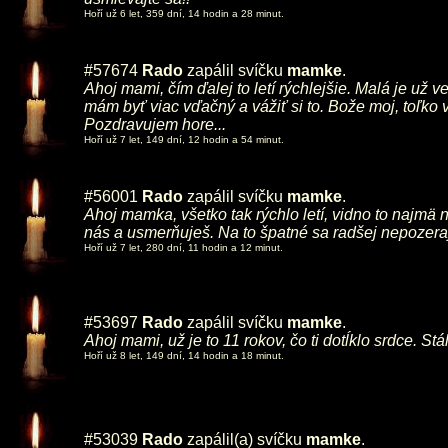
Hoří už 6 let, 359 dní, 14 hodin a 28 minut.
#57674
Rado
zapálil svíčku
mamke
.
Ahoj mami, čím ďalej to letí rýchlejšie. Malá je už 
mám byť viac vďačný a vážiť si to. Bože moj, toľko v
Pozdravujem hore...
Hoří už 7 let, 149 dní, 12 hodin a 54 minut.
#56001
Rado
zapálil svíčku
mamke
.
Ahoj mamka, všetko tak rýchlo letí, vidno to najmä n
nás a usmerňuješ. Na to špatné sa radšej nepozeraj
Hoří už 7 let, 280 dní, 11 hodin a 12 minut.
#53697
Rado
zapálil svíčku
mamke
.
Ahoj mami, už je to 11 rokov, čo ti dotĺklo srdce. S
Hoří už 8 let, 149 dní, 14 hodin a 18 minut.
#53039
Rado
zapálil(a) svíčku
mamke
.