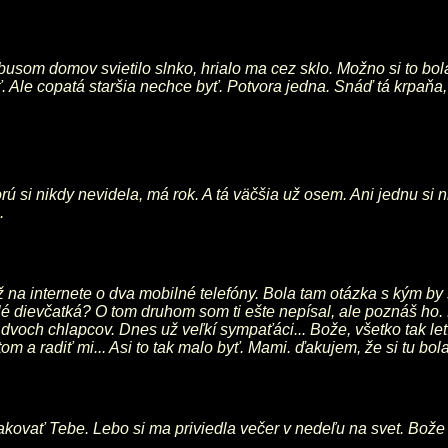
usom domov svietilo slnko, hrialo ma cez sklo. Možno si to bola
ť. Ale copatá staršia nechce byť. Potvora jedna. Snáď tá krpaňa
rú si nikdy nevidela, má rok. A tá väčšia už osem. Ani jednu si
.
 na internete o dva mobilné telefóny. Bola tam otázka s kým by 
lé dievčatká? O tom druhom som ti ešte nepísal, ale poznáš ho
 dvoch chlapcov. Dnes už veľkí sympaťáci... Bože, všetko tak le
 tom a radiť mi... Asi to tak malo byť. Mami. ďakujem, že si tu bol
vať Tebe. Lebo si ma priviedla večer v nedeľu na svet. Bože môj