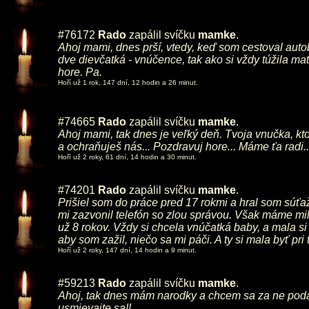
#76172
Rado
zapálil svíčku
mamke
.
Ahoj mami, dnes prší, vtedy, keď som cestoval autob
dve dievčatká - vnúčence, tak ako si vždy túžila ma
hore. Pa.
Hoří už 1 rok, 147 dní, 12 hodin a 26 minut.
#74665
Rado
zapálil svíčku
mamke
.
Ahoj mami, tak dnes je veľký deň. Tvoja vnučka, kto
a ochraňuješ nás... Pozdravuj hore... Máme ťa radi..
Hoří už 2 roky, 61 dní, 14 hodin a 30 minut.
#74201
Rado
zapálil svíčku
mamke
.
Prišiel som do práce pred 17 rokmi a hral som súťaž
mi zazvonil telefón so zlou správou. Však máme mi
už 8 rokov. Vždy si chcela vnúčatká baby, a mala si
aby som zažil, niečo sa mi páči. A ty si mala byť pri
Hoří už 2 roky, 147 dní, 14 hodin a 9 minut.
#59213
Rado
zapálil svíčku
mamke
.
Ahoj, tak dnes mám narodky a chcem sa za ne podako
usmievajte sa!!