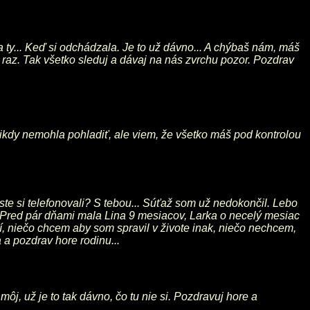
 ty... Keď si odchádzala. Je to už dávno... A chýbaš nám, máš
, raz. Tak všetko sleduj a dávaj na nás zvrchu pozor. Pozdrav
 nikdy nemohla pohladiť, ale viem, že všetko máš pod kontrolou
ste si telefonovali? S tebou... Súťaž som už nedokončil. Lebo
. Pred pár dňami mala Lina 9 mesiacov, Larka o necelý mesiac
tí, niečo chcem aby som spravil v živote inak, niečo nechcem,
a a pozdrav hore rodinu...
, už je to tak dávno, čo tu nie si. Pozdravuj hore a