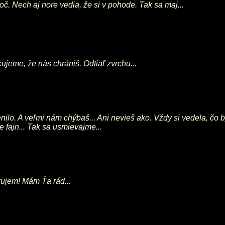
č. Nech aj nore vedia, že si v pohode. Tak sa maj...
akujeme, že nás chrániš. Odtiaľ zvrchu...
nilo. A veľmi nám chýbaš... Ani nevieš ako. Vždy si vedela, čo b
 fajn... Tak sa usmievajme...
akujem! Mám Ťa rád...