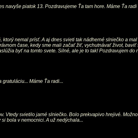
nes navyše piatok 13. Pozdravujeme Ťa tam hore. Máme Ťa radi
ň, ktorý nemal prísť. A aj dnes svieti tak nádherné slniečko a m
správnom čase, kedy sme mali začať žiť, vychutnávať život, bavi
aslúžia byť na tomto svete. Silné, ale je to tak! Pozdravujem do
gratuláciu... Máme Ťa radi...
v. Vtedy svietilo jarné slniečko. Bolo prekvapivo hrejivé. Možno
si bola v nemocnici. A už nedýchala...