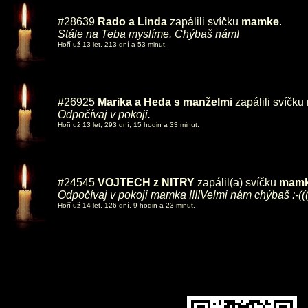
#28639
Rado a Linda
zapálili svíčku
mamke
.
Stále na Teba myslíme. Chýbaš nám!
Hoří už 13 let, 213 dní a 53 minut.
#26925
Marika a Heda s manželmi
zapálili svíčku
Odpočívaj v pokoji.
Hoří už 13 let, 293 dní, 15 hodin a 33 minut.
#24545
VOJTECH z NITRY
zapálil(a) svíčku
mam
Odpočívaj v pokoji mamka !!!!Velmi nám chýbaš :-((
Hoří už 14 let, 126 dní, 9 hodin a 23 minut.