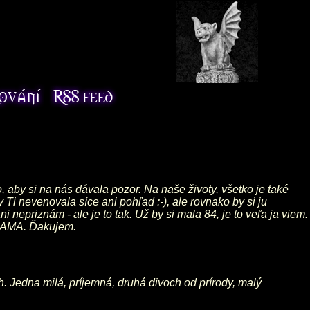
o, aby si na nás dávala pozor. Na naše životy, všetko je také
i nevenovala síce ani pohľad :-), ale rovnako by si ju
 nepriznám - ale je to tak. Už by si mala 84, je to veľa ja viem.
 MAMA. Ďakujem.
h. Jedna milá, príjemná, druhá divoch od prírody, malý