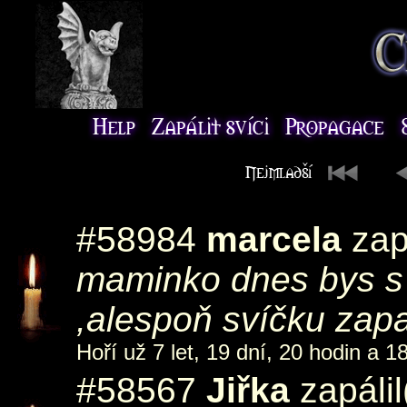
#58984
marcela
zap
maminko dnes bys s n
,alespoň svíčku zapa
Hoří už 7 let, 19 dní, 20 hodin a 1
#58567
Jiřka
zapálil