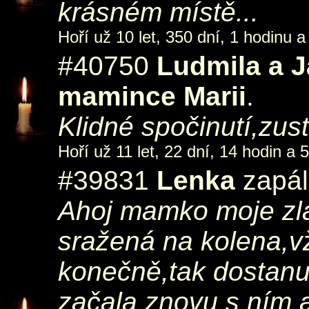
krásném místě...
Hoří už 10 let, 350 dní, 1 hodinu a
#40750
Ludmila a J
mamince Marii
.
Klidné spočinutí,zus
Hoří už 11 let, 22 dní, 14 hodin a 
#39831
Lenka
zapál
Ahoj mamko moje zl
sražená na kolena,v
konečně,tak dostanu 
začala znovu s ním a