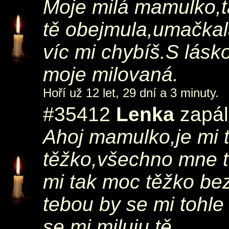
Moje milá mamulko,t
tě obejmula,umačkala
víc mi chybíš.S lás
moje milovaná.
Hoří už 12 let, 29 dní a 3 minuty.
#35412
Lenka
zapál
Ahoj mamulko,je mi 
těžko,všechno mne t
mi tak moc těžko bez
tebou by se mi tohle
se mi,miluju tě.