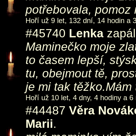
potřebovala, pomoz 
Hoří už 9 let, 132 dní, 14 hodin a 
#45740
Lenka
zapál
Maminečko moje zlatá
to časem lepší, stýs
tu, obejmout tě, pro
je mi tak těžko.Mám 
Hoří už 10 let, 4 dny, 4 hodiny a 6
#44487
Věra Novák
Marii
.