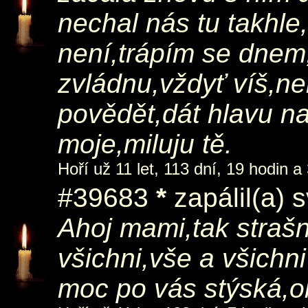
nechal nás tu takhle
není,trápím se dnem,
zvládnu,vždyť víš,n
povědět,dát hlavu n
moje,miluju tě.
Hoří už 11 let, 113 dní, 19 hodin a
#39683
*
zapálil(a) 
Ahoj mami,tak straš
všichni,vše a všichni
moc po vás stýská,o