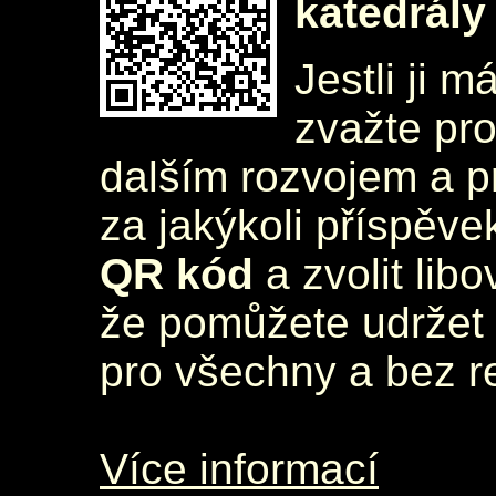
katedrály
Jestli ji m
zvažte pr
dalším rozvojem a 
za jakýkoli příspěve
QR kód
a zvolit lib
že pomůžete udržet 
pro všechny a bez r
Více informací