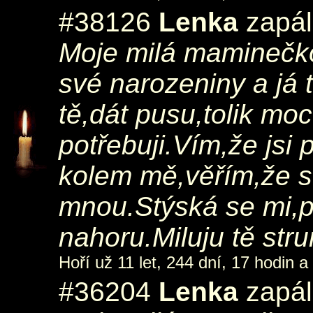
#38126
Lenka
zapál
Moje milá maminečko,
své narozeniny a já
tě,dát pusu,tolik mo
potřebuji.Vím,že jsi
kolem mě,věřím,že s
mnou.Stýská se mi,
nahoru.Miluju tě str
Hoří už 11 let, 244 dní, 17 hodin a
#36204
Lenka
zapál