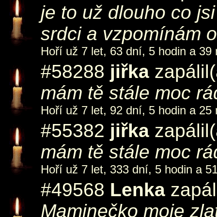
je to už dlouho co js
srdci a vzpomínám o
Hoří už 7 let, 63 dní, 5 hodin a 39
#58288
jiřka
zapálil
mám tě stále moc rá
Hoří už 7 let, 92 dní, 5 hodin a 25
#55382
jiřka
zapálil
mám tě stále moc r
Hoří už 7 let, 333 dní, 5 hodin a 5
#49568
Lenka
zapál
Maminečko moje zlatá