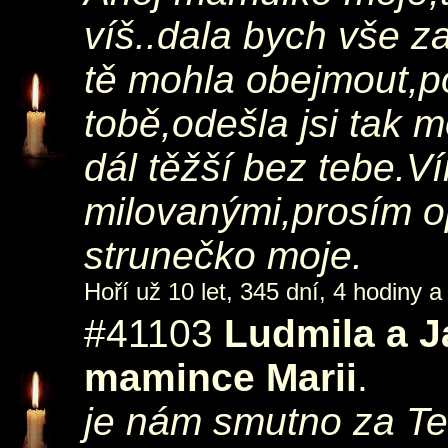
víš..dala bych vše z
tě mohla obejmout,po
tobě,odešla jsi tak m
dál těžší bez tebe.V
milovanými,prosím o
strunečko moje.
Hoří už 10 let, 345 dní, 4 hodiny a
#41103
Ludmila a J
mamince Marii
.
je nám smutno za Te