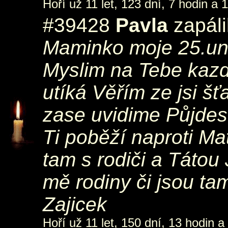
Hoří už 11 let, 123 dní, 7 hodin a 
#39428
Pavla
zapáli
Maminko moje 25.unor
Myslim na Tebe kazdy
utíká Věřím ze jsi š
zase uvidime Půjdes m
Ti poběží naproti Ma
tam s rodiči a Tátou 
mě rodiny či jsou t
Zajicek
Hoří už 11 let, 150 dní, 13 hodin a