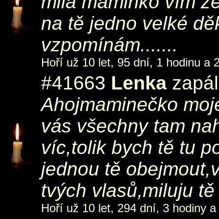
milá maminko vím že
na tě jedno velké dě
vzpomínám.......
Hoří už 10 let, 95 dní, 1 hodinu a 
#41663
Lenka
zapál
Ahojmaminečko moje 
vás všechny tam nah
víc,tolik bych tě tu 
jednou tě obejmout,vi
tvých vlasů,miluju t
Hoří už 10 let, 294 dní, 3 hodiny a