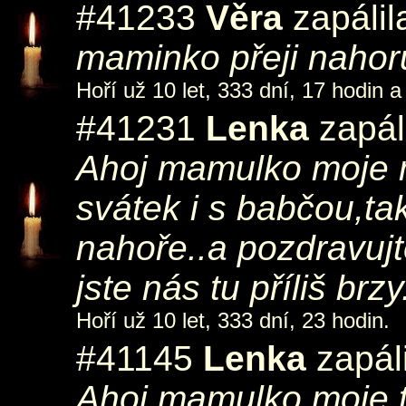
#41233
Věra
zapálil
maminko přeji nahoru
Hoří už 10 let, 333 dní, 17 hodin a
#41231
Lenka
zapál
Ahoj mamulko moje m
svátek i s babčou,ta
nahoře..a pozdravujt
jste nás tu příliš br
Hoří už 10 let, 333 dní, 23 hodin.
#41145
Lenka
zapáli
Ahoj mamulko moje,t