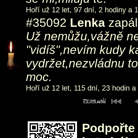
Hoří už 12 let, 97 dní, 2 hodiny a 
#35092
Lenka
zapál
Už nemůžu,vážně ne
"vidíš",nevím kudy k
vydržet,nezvládnu t
moc.
Hoří už 12 let, 115 dní, 23 hodin a
Podpořte 