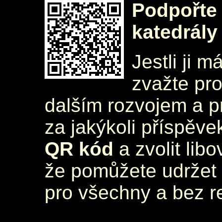
Podpořte 
katedrály
Jestli ji m
zvažte pr
dalším rozvojem a 
za jakýkoli příspěve
QR kód
a zvolit lib
že pomůžete udržet 
pro všechny a bez r