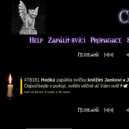
#78161
Hedka
zapálila svíčku
kněžím Jankovi a 
Odpočívejte v pokoji, světlo věčné ať Vám svítí✝️🕊️
Hoří už 46 dní, 8 hodin a 50 minut.