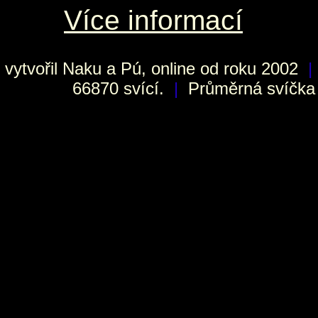
Více informací
vytvořil
Naku
a Pú, online od roku 2002
|
66870 svící.
|
Průměrná svíčka h