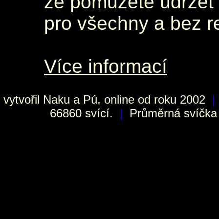
že pomůžete udržet 
pro všechny a bez r
Více informací
vytvořil
Naku
a Pú, online od roku 2002
|
66860 svící.
|
Průměrná svíčka h