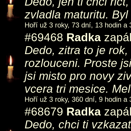
Dedo, jen ti chci ric
zvladla maturitu. Byl
Hoří už 3 roky, 73 dní, 13 hodin a 
#69468
Radka
zapál
Dedo, zitra to je rok,
rozlouceni. Proste js
jsi misto pro novy zi
vcera tri mesice. Mel
Hoří už 3 roky, 360 dní, 9 hodin a 
#68679
Radka
zapál
Dedo, chci ti vzkazat