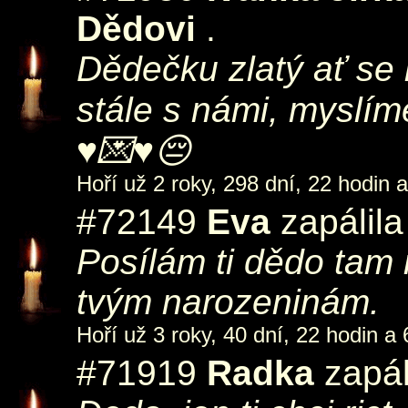
Dědovi
.
Dědečku zlatý ať se
stále s námi, myslím
♥️💌♥️😔
Hoří už 2 roky, 298 dní, 22 hodin a
#72149
Eva
zapálila
Posílám ti dědo tam
tvým narozeninám.
Hoří už 3 roky, 40 dní, 22 hodin a 
#71919
Radka
zapál