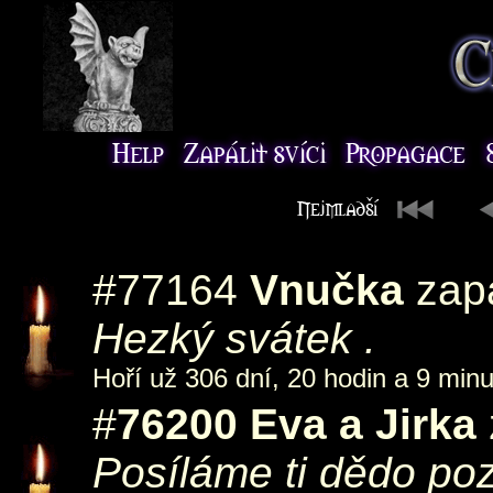
#77164
Vnučka
zapá
Hezký svátek .
Hoří už 306 dní, 20 hodin a 9 minu
#
76200
Eva a Jirka
Posíláme ti dědo po