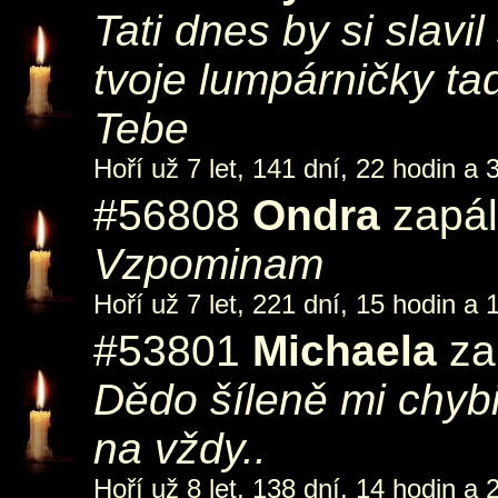
Tati dnes by si slavi
tvoje lumpárničky t
Tebe
Hoří už 7 let, 141 dní, 22 hodin a 
#56808
Ondra
zapál
Vzpominam
Hoří už 7 let, 221 dní, 15 hodin a 
#53801
Michaela
zap
Dědo šíleně mi chybi
na vždy..
Hoří už 8 let, 138 dní, 14 hodin a 