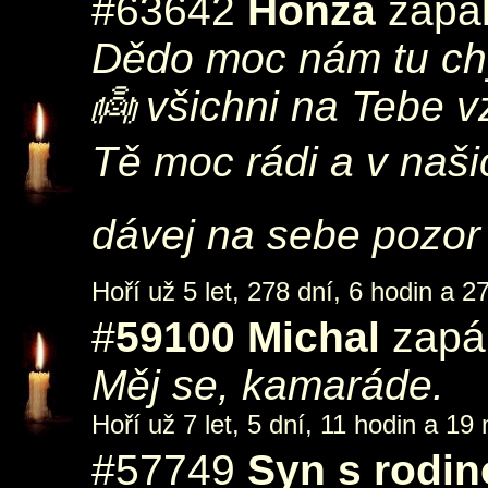
#63642
Honza
zapál
Dědo moc nám tu chy
👼 všichni na Tebe
Tě moc rádi a v naš
dávej na sebe pozor
Hoří už 5 let, 278 dní, 6 hodin a 2
#
59100
Michal
zapál
Měj se, kamaráde.
Hoří už 7 let, 5 dní, 11 hodin a 19 
#57749
Syn s rodi