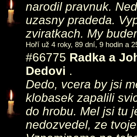
narodil pravnuk. Ned
uzasny pradeda. Vyp
zviratkach. My bude
Hoří už 4 roky, 89 dní, 9 hodin a 2
#66775
Radka a Jo
Dedovi
.
Dedo, vcera by jsi m
klobasek zapalili svi
do hrobu. Mel jsi tu 
nedozvedel, ze tvoje