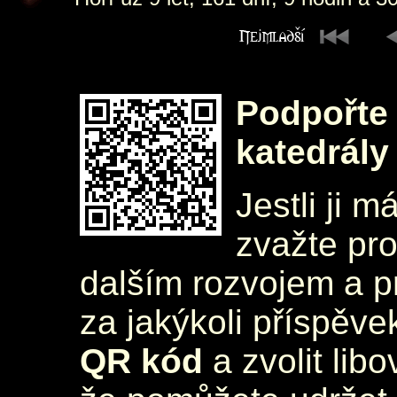
Podpořte 
katedrály
Jestli ji m
zvažte pr
dalším rozvojem a 
za jakýkoli příspěve
QR kód
a zvolit lib