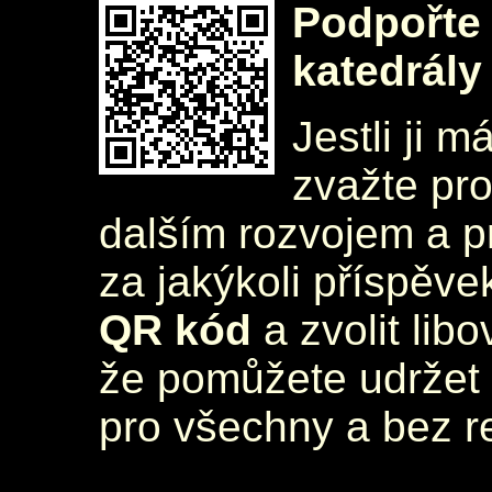
Podpořte 
katedrály
Jestli ji m
zvažte pr
dalším rozvojem a 
za jakýkoli příspěve
QR kód
a zvolit lib
že pomůžete udržet 
pro všechny a bez r