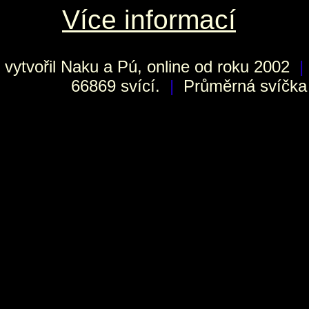
Více informací
vytvořil
Naku
a Pú, online od roku 2002
|
66869 svící.
|
Průměrná svíčka h