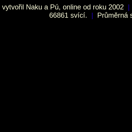
vytvořil
Naku
a Pú, online od roku 2002
|
66861 svící.
|
Průměrná sv