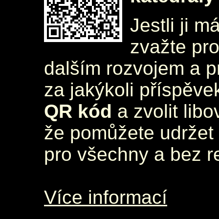
Jestli ji m
zvažte pr
dalším rozvojem a 
za jakýkoli příspěve
QR kód
a zvolit lib
že pomůžete udržet 
pro všechny a bez r
Více informací