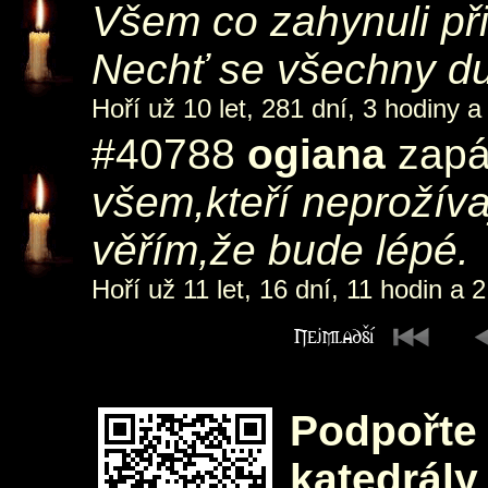
Všem co zahynuli při
Nechť se všechny du
Hoří už 10 let, 281 dní, 3 hodiny a
#40788
ogiana
zapál
všem,kteří neprožíva
věřím,že bude lépé.
Hoří už 11 let, 16 dní, 11 hodin a 2
Podpořte 
katedrály