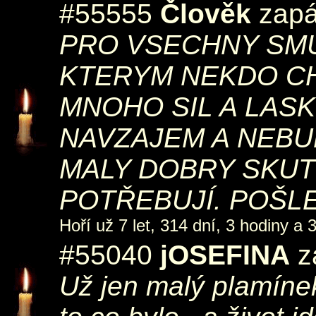
#55555
Člověk
zapál
PRO VSECHNY SMU
KTERYM NEKDO CH
MNOHO SIL A LASK
NAVZAJEM A NEBU
MALY DOBRY SKUT
POTŘEBUJÍ. POŠLE
Hoří už 7 let, 314 dní, 3 hodiny a 
#55040
jOSEFINA
za
Už jen malý plamíne