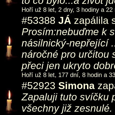
to co bylo...a život jd
Hoří už 8 let, 2 dny, 3 hodiny a 22
#53388
JÁ
zapálila 
Prosím:nebuďme k sob
násilnický-nepřející ..
náročné pro určitou 
přeci jen ukryto dobr
Hoří už 8 let, 177 dní, 8 hodin a 3
#52923
Simona
zapá
Zapaluji tuto svíčku 
všechny již zesnulé.