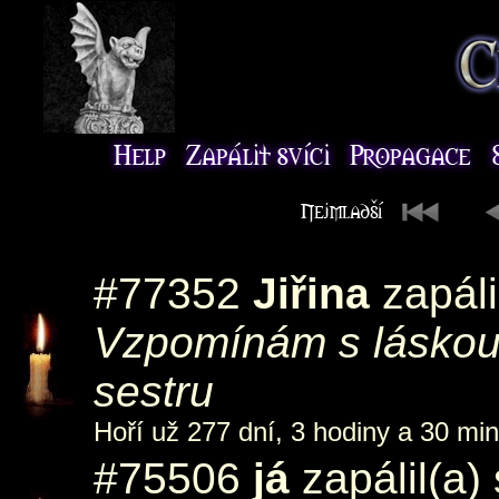
#77352
Jiřina
zapáli
Vzpomínám s láskou 
sestru
Hoří už 277 dní, 3 hodiny a 30 min
#75506
já
zapálil(a)