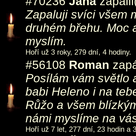
#70236
Jana
zapálil
Zapaluji svíci všem m
druhém břehu. Moc a
myslím.
Hoří už 3 roky, 279 dní, 4 hodiny.
#56108
Roman
zapá
Posílám vám světlo 
babi Heleno i na teb
Růžo a všem blízkým 
námi myslíme na vás 
Hoří už 7 let, 277 dní, 23 hodin a 