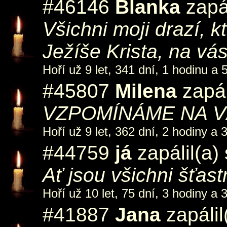
#46146
Blanka
zapál
Všichni moji drazí, k
Ježíše Krista, na v
Hoří už 9 let, 341 dní, 1 hodinu a 
#45807
Milena
zapál
VZPOMÍNÁME NA 
Hoří už 9 let, 362 dní, 2 hodiny a 
#44759
já
zapálil(a)
Ať jsou všichni šťastn
Hoří už 10 let, 75 dní, 3 hodiny a 
#41887
Jana
zapálil