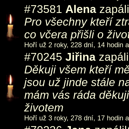
#73581
Alena
zapáli
Pro všechny kteří ztr
co včera přišli o živo
Hoří už 2 roky, 228 dní, 14 hodin 
#70245
Jiřina
zapáli
Děkuji všem kteří mě
jsou už jinde stále 
mám vás ráda děkuji
životem
Hoří už 3 roky, 278 dní, 17 hodin 