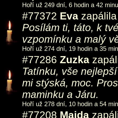
Hoří už 249 dní, 6 hodin a 42 minu
#77372
Eva
zapálila
Posílám ti, táto, k t
vzpomínku a malý v
Hoří už 274 dní, 19 hodin a 35 min
#77286
Zuzka
zapál
Tatínku, vše nejlepš
mi stýská, moc. Pro
maminku a Járu.
Hoří už 278 dní, 10 hodin a 54 min
#77208
Majda
zapáli