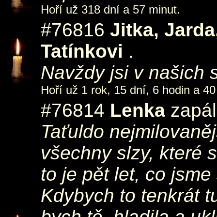
Hoří už 318 dní a 57 minut.
#76816
Jitka, Jard
Tatínkovi
.
Navždy jsi v našich 
Hoří už 1 rok, 15 dní, 6 hodin a 40
#76814
Lenka
zapál
Taťuldo nejmilovaněj
všechny slzy, které 
to je pět let, co jsm
Kdybych to tenkrát t
bych tě, hladila a u