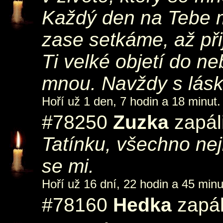
Každý den na Tebe m
zase setkáme, až při
Ti velké objetí do n
mnou. Navždy s lásk
Hoří už 1 den, 7 hodin a 18 minut.
#78250
Zuzka
zapál
Tatínku, všechno ne
se mi.
Hoří už 16 dní, 22 hodin a 45 minu
#78160
Hedka
zapál