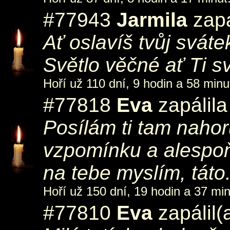
#77943
Jarmila
zapá
Ať oslavíš tvůj sváte
Světlo věčné ať Ti sví
Hoří už 110 dní, 9 hodin a 58 minu
#77818
Eva
zapálila
Posílám ti tam nahor
vzpomínku a alespoň
na tebe myslím, táto
Hoří už 150 dní, 19 hodin a 37 min
#77810
Eva
zapálil(