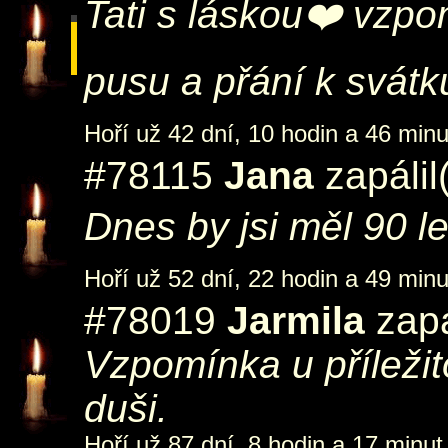
Tati s láskou❤️ vzp
pusu a přání k svátku
Hoří už 42 dní, 10 hodin a 46 minu
#78115
Jana
zapálil
Dnes by jsi měl 90 l
Hoří už 52 dní, 22 hodin a 49 minu
#78019
Jarmila
zapá
Vzpomínka u příležit
duši.
Hoří už 87 dní, 8 hodin a 17 minut