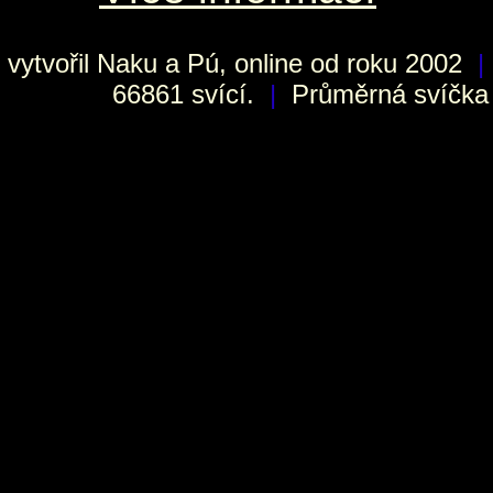
vytvořil
Naku
a Pú, online od roku 2002
|
66861 svící.
|
Průměrná svíčka h