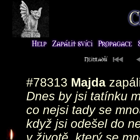
#78313
Majda
zapál
Dnes by jsi tatínku m
co nejsi tady se mnou
když jsi odešel do n
v životě, který se mn