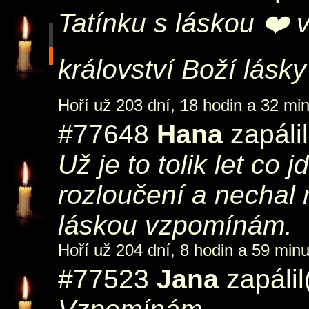
Tatínku s láskou ❤️
království Boží lásky 
Hoří už 203 dní, 18 hodin a 32 min
#77648
Hana
zapáli
Už je to tolik let co
rozloučení a nechal
láskou vzpomínám.
Hoří už 204 dní, 8 hodin a 59 minu
#77523
Jana
zapálil