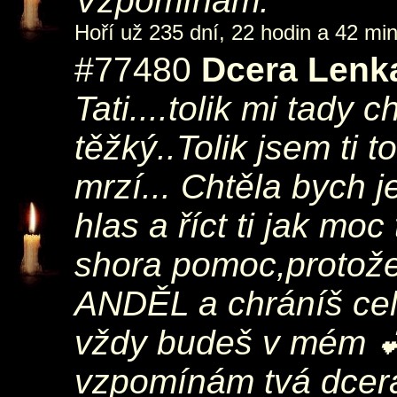
Vzpomínám.
Hoří už 235 dní, 22 hodin a 42 min
#77480
Dcera Lenk
Tati....tolik mi tady 
těžký..Tolik jsem ti t
mrzí... Chtěla bych j
hlas a říct ti jak moc
shora pomoc,protože
ANDĚL a chráníš cel
vždy budeš v mém 💕 
vzpomínám tvá dcer