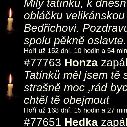
Milý tatínku, k dneš
obláčku velikánskou
Bedřichovi. Pozdrav
spolu pěkně oslavte.
Hoří už 152 dní, 10 hodin a 54 min
#77763
Honza
zapál
Tatínků měl jsem tě 
strašně moc ,rád byc
chtěl tě obejmout
Hoří už 168 dní, 15 hodin a 27 min
#77651
Hedka
zapál