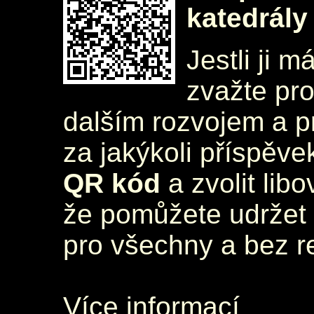
katedrály
Jestli ji m
zvažte pr
dalším rozvojem a 
za jakýkoli příspěve
QR kód
a zvolit lib
že pomůžete udržet 
pro všechny a bez r
Více informací