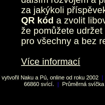
za jakýkoli příspěve
QR kód
a zvolit lib
že pomůžete udržet 
pro všechny a bez r
Více informací
vytvořil
Naku
a Pú, online od roku 2002
|
66860 svící.
|
Průměrná svíčka h