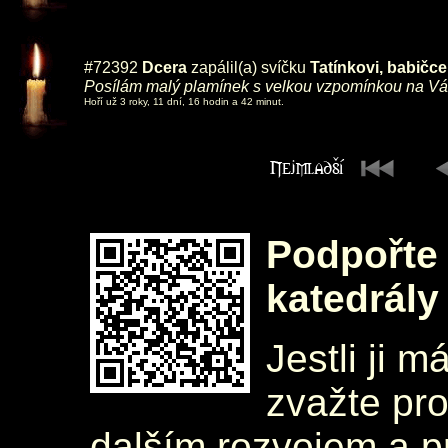
#72392
Dcera
zapálil(a) svíčku
Tatínkovi, babičc
Posílám malý plamínek s velkou vzpomínkou na Vás.
Hoří už 3 roky, 11 dní, 16 hodin a 42 minut.
Podpořte 
katedrály
Jestli ji m
zvažte pr
dalším rozvojem a 