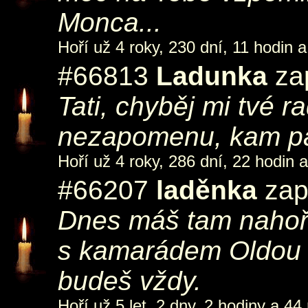
Monca...
Hoří už 4 roky, 230 dní, 11 hodin a
#66813
Ladunka
zap
Tati, chyběj mi tvé r
nezapomenu, kam pat
Hoří už 4 roky, 286 dní, 22 hodin 
#66207
laděnka
zap
Dnes máš tam nahoře
s kamarádem Oldou p
budeš vždy.
Hoří už 5 let, 2 dny, 2 hodiny a 44