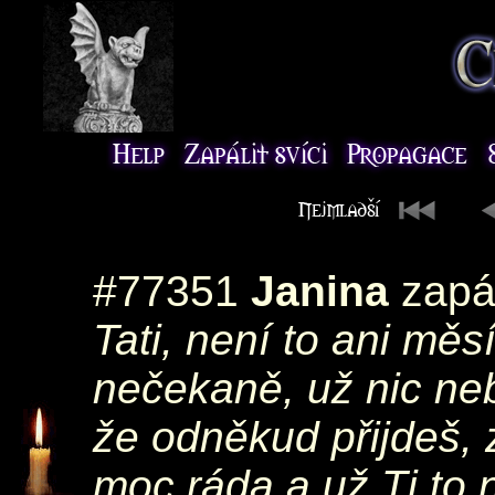
#77351
Janina
zapál
Tati, není to ani měs
nečekaně, už nic ne
že odněkud přijdeš, 
moc ráda a už Ti to 