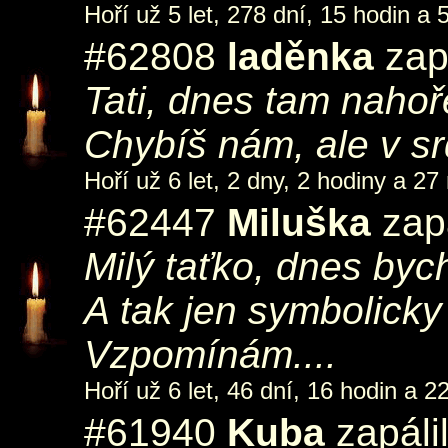
Hoří už 5 let, 278 dní, 15 hodin a 
#62808
laděnka
zap
Tati, dnes tam nahoř
Chybíš nám, ale v s
Hoří už 6 let, 2 dny, 2 hodiny a 27
#62447
Miluška
zapá
Milý taťko, dnes bych
A tak jen symbolicky 
Vzpomínám....
Hoří už 6 let, 46 dní, 16 hodin a 2
#61940
Kuba
zapáli