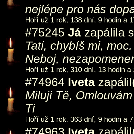
nejlépe pro nás dop
Hoří už 1 rok, 138 dní, 9 hodin a 1
#75245
Já
zapálila 
Tati, chybíš mi, moc
Neboj, nezapomene
Hoří už 1 rok, 310 dní, 13 hodin a
#74964
Iveta
zapálil
Miluji Tě, Omlouvám 
Ti
Hoří už 1 rok, 363 dní, 9 hodin a 7
#74963
Iveta
zapálil