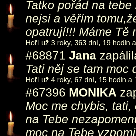
Tatko pořád na tebe 
nejsi a věřím tomu,ž
opatrují!!! Máme Tě 
Hoří už 3 roky, 363 dní, 19 hodin 
#68871
Jana
zapáli
Tati něj se tam moc
Hoří už 4 roky, 67 dní, 15 hodin a 
#67396
MONIKA
zap
Moc me chybis, tati,
na Tebe nezapomenu, 
moc na Tebe vzpomi