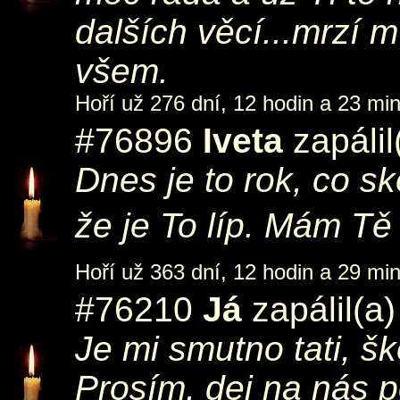
dalších věcí...mrzí 
všem.
Hoří už 276 dní, 12 hodin a 23 min
#76896
Iveta
zapálil
Dnes je to rok, co s
že je To líp. Mám Tě
Hoří už 363 dní, 12 hodin a 29 min
#76210
Já
zapálil(a
Je mi smutno tati, š
Prosím, dej na nás p