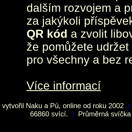
dalším rozvojem a 
za jakýkoli příspěve
QR kód
a zvolit lib
že pomůžete udržet 
pro všechny a bez r
Více informací
vytvořil
Naku
a Pú, online od roku 2002
|
66860 svící.
|
Průměrná svíčka h