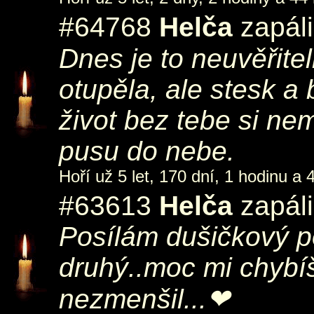
#64768
Helča
zapáli
Dnes je to neuvěřitel
otupěla, ale stesk a 
život bez tebe si ne
pusu do nebe.
Hoří už 5 let, 170 dní, 1 hodinu a 
#63613
Helča
zapáli
Posílám dušičkový po
druhý..moc mi chybíš
nezmenšil...❤