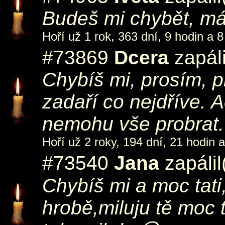
Budeš mi chybět, m
Hoří už 1 rok, 363 dní, 9 hodin a 8
#73869
Dcera
zapál
Chybíš mi, prosím, p
zadaří co nejdříve. A
nemohu vše probrat.
Hoří už 2 roky, 194 dní, 21 hodin 
#73540
Jana
zapálil
Chybíš mi a moc tati
hrobě,miluju tě moc