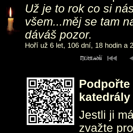
Už je to rok co si ná
všem...měj se tam n
dáváš pozor.
Hoří už 6 let, 106 dní, 18 hodin a 
Podpořte 
katedrály
Jestli ji m
zvažte pr