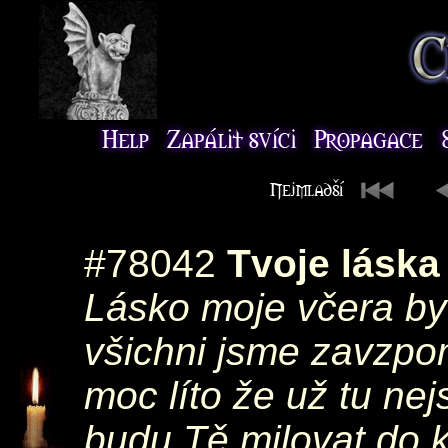
#78042
Tvoje láska
Lásko moje včera by 
všichni jsme zavzpo
moc líto že už tu nej
budu Tě milovat do k