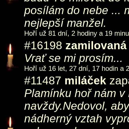
posílám do nebe ... m
nejlepší manžel.
Hoří už 81 dní, 2 hodiny a 19 minu
#16198
zamilovaná
Vrať se mi prosím...
Hoří už 16 let, 27 dní, 17 hodin a 
#11487
miláček
zapá
Plamínku hoř nám v 
navždy.Nedovol, aby 
nádherný vztah vypr