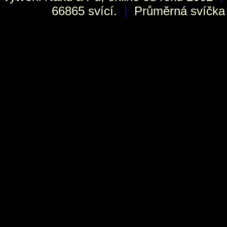
66865 svící.
|
Průměrná svíčka h