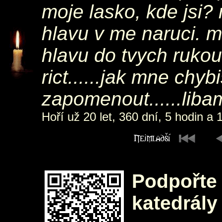
moje lasko, kde jsi? 
hlavu v me naruci. mo
hlavu do tvych rukou
rict......jak mne chy
zapomenout......libam
Hoří už 20 let, 360 dní, 5 hodin a 
Podpořte 
katedrály