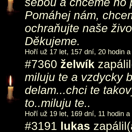
sebou a chceme ho pr
Pomáhej nám, chcem
ochraňujte naše živo
Děkujeme.
Hoří už 17 let, 157 dní, 20 hodin a
#7360
želwík
zapálil
miluju te a vzdycky b
delam...chci te tako
to..miluju te..
Hoří už 19 let, 169 dní, 11 hodin a
#3191
lukas
zapálil