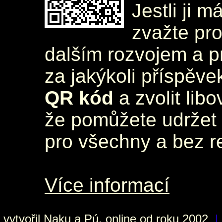
Jestli ji m
zvažte pr
dalším rozvojem a 
za jakýkoli příspěve
QR kód
a zvolit lib
že pomůžete udržet 
pro všechny a bez r
Více informací
vytvořil
Naku
a Pú, online od roku 2002
|