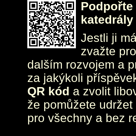
Podpořte 
katedrály
Jestli ji m
zvažte pr
dalším rozvojem a 
za jakýkoli příspěve
QR kód
a zvolit lib
že pomůžete udržet 
pro všechny a bez r