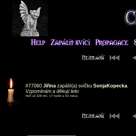
#77060
Jiřina
zapálil(a) svíčku
SonjaKopecka
.
Vzpomínám a děkuji teto
Hoří už 328 dní, 17 hodin a 52 minut.