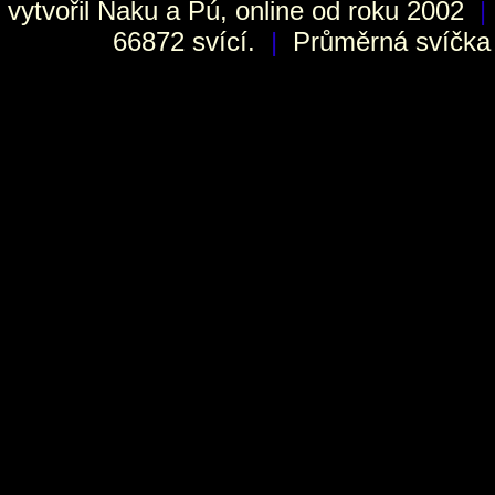
vytvořil
Naku
a Pú, online od roku 2002
|
66872 svící.
|
Průměrná svíčka h