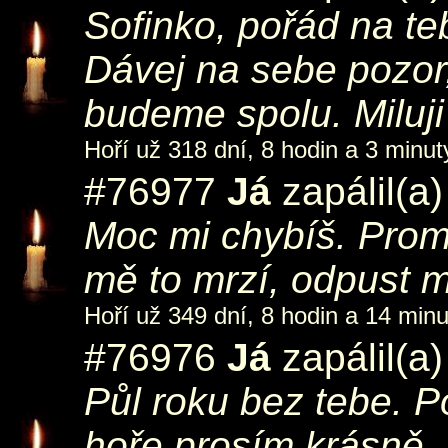
Sofinko, pořád na te
Dávej na sebe pozor,
budeme spolu. Miluji
Hoří už 318 dní, 8 hodin a 3 minut
#76977
Já
zapálil(a
Moc mi chybíš. Promi
mě to mrzí, odpust m
Hoří už 349 dní, 8 hodin a 14 minu
#76976
Já
zapálil(a
Půl roku bez tebe. P
hoře prosím krásně.