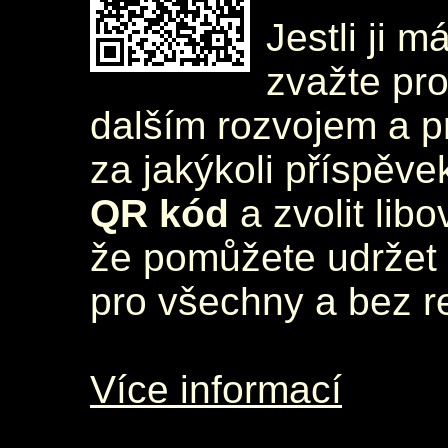
Jestli ji m
zvažte pr
dalším rozvojem a 
za jakýkoli příspěve
QR kód
a zvolit lib
že pomůžete udržet 
pro všechny a bez r
Více informací