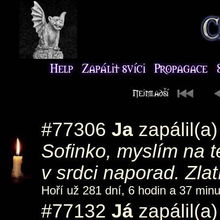
#77306
Ja
zapálil(a
Sofinko, myslím na 
v srdci naporad. Zlat
Hoří už 281 dní, 6 hodin a 37 minu
#77132
Já
zapálil(a