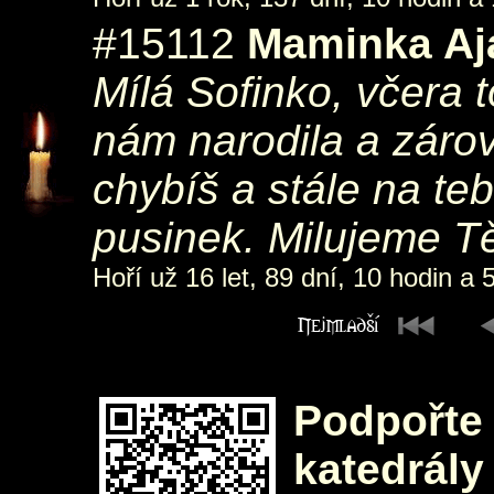
#15112
Maminka Aj
Mílá Sofinko, včera t
nám narodila a záro
chybíš a stále na te
pusinek. Milujeme T
Hoří už 16 let, 89 dní, 10 hodin a 
Podpořte 
katedrály