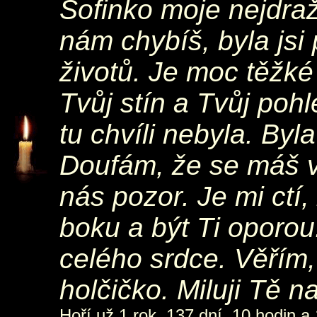
Sofinko moje nejdraž
nám chybíš, byla js
životů. Je moc těžké
Tvůj stín a Tvůj poh
tu chvíli nebyla. Byl
Doufám, že se máš v
nás pozor. Je mi ctí
boku a být Ti oporou
celého srdce. Věřím,
holčičko. Miluji Tě n
Hoří už 1 rok, 137 dní, 10 hodin a