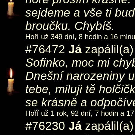
sejdeme a vše ti bu
broučku. Chybíš.
Hoří už 349 dní, 8 hodin a 16 minu
#76472
Já
zapálil(a
Sofinko, moc mi chyb
Dnešní narozeniny u
tebe, miluji tě holč
se krásně a odpočíve
Hoří už 1 rok, 92 dní, 7 hodin a 17
#76230
Já
zapálil(a