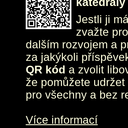
katedrály
Jestli ji m
zvažte pr
dalším rozvojem a 
za jakýkoli příspěve
QR kód
a zvolit lib
že pomůžete udržet 
pro všechny a bez r
Více informací