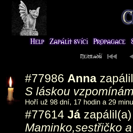
#77986
Anna
zapáli
S láskou vzpomínám
Hoří už 98 dní, 17 hodin a 29 minu
#77614
Já
zapálil(a
Maminko,sestřičko a