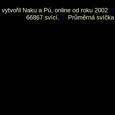
vytvořil
Naku
a Pú, online od roku 2002
|
66867 svící.
|
Průměrná svíčka h