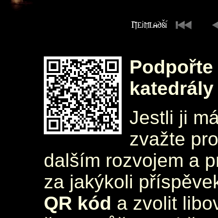
Podpořte 
katedrály
Jestli ji m
zvažte pr
dalším rozvojem a 
za jakýkoli příspěve
QR kód
a zvolit lib