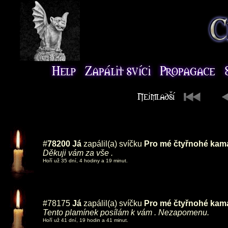
#
78200
Já
zapálil(a) svíčku
Pro mé čtyřnohé ka
Děkuji vám za vše .
Hoří už 35 dní, 4 hodiny a 19 minut.
#78175
Já
zapálil(a) svíčku
Pro mé čtyřnohé ka
Tento plamínek posílám k vám . Nezapomenu.
Hoří už 41 dní, 19 hodin a 41 minut.