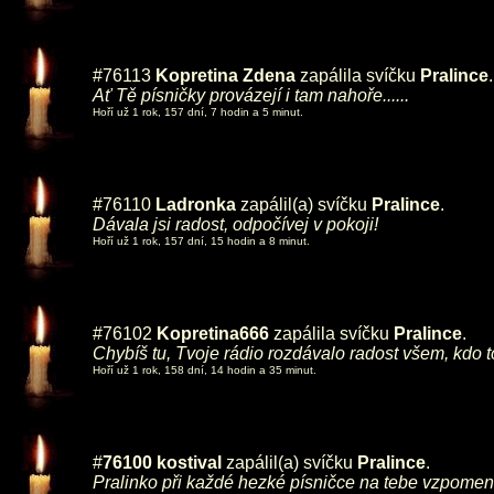
#76113
Kopretina Zdena
zapálila svíčku
Pralince
.
Ať Tě písničky provázejí i tam nahoře......
Hoří už 1 rok, 157 dní, 7 hodin a 5 minut.
#76110
Ladronka
zapálil(a) svíčku
Pralince
.
Dávala jsi radost, odpočívej v pokoji!
Hoří už 1 rok, 157 dní, 15 hodin a 8 minut.
#76102
Kopretina666
zapálila svíčku
Pralince
.
Chybíš tu, Tvoje rádio rozdávalo radost všem, kdo 
Hoří už 1 rok, 158 dní, 14 hodin a 35 minut.
#
76100
kostival
zapálil(a) svíčku
Pralince
.
Pralinko při každé hezké písničce na tebe vzpomenu.