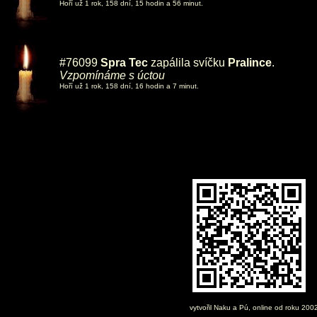
Hoří už 1 rok, 158 dní, 15 hodin a 56 minut.
#76099
Spra Tec
zapálila svíčku
Pralince
.
Vzpomínáme s úctou
Hoří už 1 rok, 158 dní, 16 hodin a 7 minut.
vytvořil
Naku
a Pú, online od roku 200