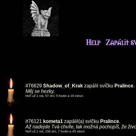
#76629
Shadow_of_Krak
zapálil svíčku
Pralince
.
Měj se hezky.
Hoří už 1 rok, 57 dní, 5 hodin a 16 minut.
#76121
kometa1
zapálil(a) svíčku
Pralince
.
Až nadejde Tvá chvíle, tak možná pochopíš, že život 
Hoří už 1 rok, 156 dní, 7 hodin a 45 minut.