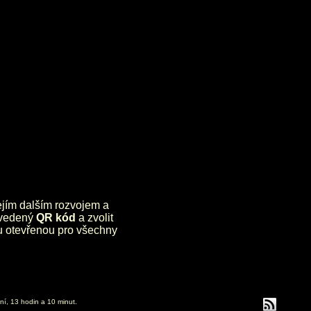
jejím dalším rozvojem a
uvedený
QR kód
a zvolit
lu otevřenou pro všechny
ní, 13 hodin a 10 minut.