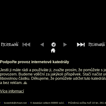
Podpořte provoz internetové katedrály
Jestli ji máte rádi a používáte ji, zvažte prosím, že pomůžete s 
provozem. Budeme vděční za jakýkoli příspěvek. Stačí načíst 
libovolnou částku. Děkujeme, že pomůžete udržet tuto katedrá
a bez reklam. 🙏
Více informací
2
|
kostelnik@chram.net
|
V databázi celkem 66860 svící.
|
Průměrná svíčka hoří 10 let, 261 d