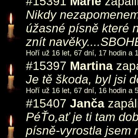
#15391
Marie
zapáli
Nikdy nezapomeneme
úžasné písně které 
znít navěky....SBOHE
Hoří už 16 let, 67 dní, 17 hodin a 
#15397
Martina
zapá
Je tě škoda, byl jsi 
Hoří už 16 let, 67 dní, 16 hodin a 
#15407
Janča
zapáli
PéŤo,ať je ti tam do
písně-vyrostla jsem n