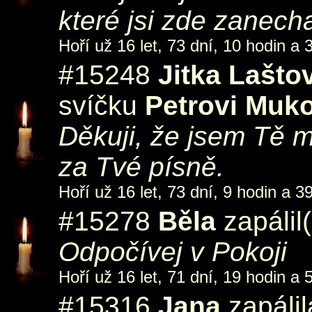
které jsi zde zanecha
Hoří už 16 let, 73 dní, 10 hodin a 
#15248
Jitka Lašt
svíčku
Petrovi Muko
Děkuji, že jsem Tě 
za Tvé písně.
Hoří už 16 let, 73 dní, 9 hodin a 3
#15278
Běla
zapálil
Odpočívej v Pokoji
Hoří už 16 let, 71 dní, 19 hodin a 
#15316
Jana
zapáli