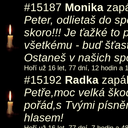
#15187
Monika
zapá
Peter, odlietaš do s
skoro!!! Je ťažké to 
všetkému - buď šťast
Ostaneš v našich s
Hoří už 16 let, 77 dní, 12 hodin a 
#15192
Radka
zapál
Petře,moc velká ško
pořád,s Tvými písn
hlasem!
Hoří už 16 let, 77 dní, 7 hodin a 4