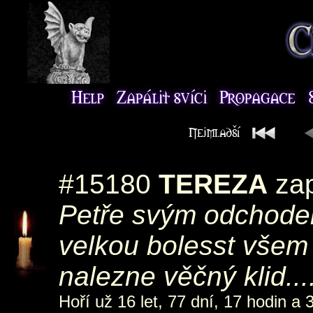
#15180
TEREZA
zap
Petře svým odchodem
velkou bolesst všem 
nalezne věčný klid..
Hoří už 16 let, 77 dní, 17 hodin a 