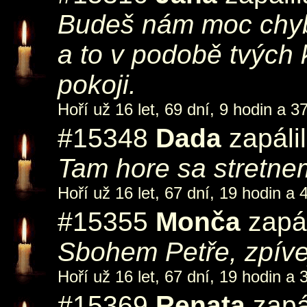
Budeš nám moc chybě
a to v podobě tvých 
pokoji.
Hoří už 16 let, 69 dní, 9 hodin a 3
#15348
Dada
zapáli
Tam hore sa stretne
Hoří už 16 let, 67 dní, 19 hodin a 
#15355
Monča
zapál
Sbohem Petře, zpívej 
Hoří už 16 let, 67 dní, 19 hodin a 
#15369
Renata
zapá