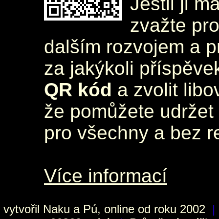
Jestli ji m
zvažte pr
dalším rozvojem a 
za jakýkoli příspěve
QR kód
a zvolit lib
že pomůžete udržet 
pro všechny a bez r
Více informací
vytvořil
Naku
a Pú, online od roku 2002
|