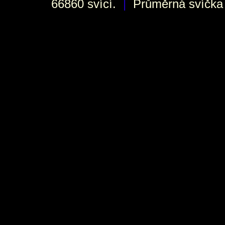
66860 svící.
|
Průměrná svíčka h