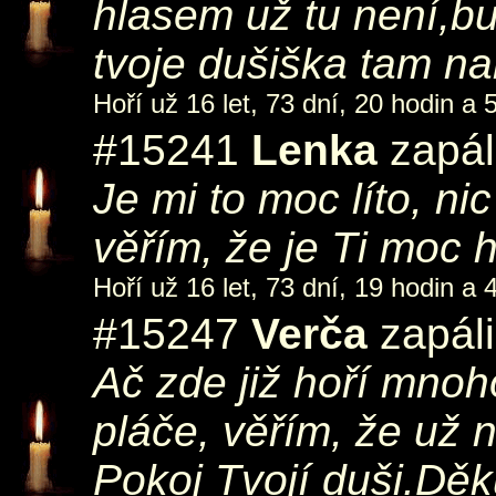
hlasem už tu není,bu
tvoje dušiška tam na
Hoří už 16 let, 73 dní, 20 hodin a 
#15241
Lenka
zapál
Je mi to moc líto, ni
věřím, že je Ti moc h
Hoří už 16 let, 73 dní, 19 hodin a 
#15247
Verča
zapáli
Ač zde již hoří mnoho
pláče, věřím, že už n
Pokoj Tvojí duši.Dě