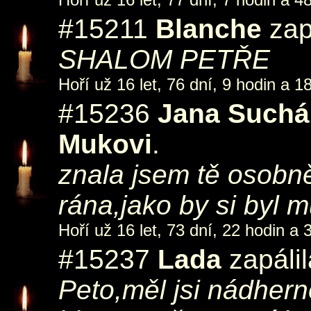
#15211
Blanche
zap
SHALOM PETŘE
Hoří už 16 let, 76 dní, 9 hodin a 1
#15236
Jana Suchá
Mukovi
.
znala jsem tě osobně 
rána,jako by si byl mů
Hoří už 16 let, 73 dní, 22 hodin a 
#15237
Lada
zapáli
Peto,měl jsi nádhern