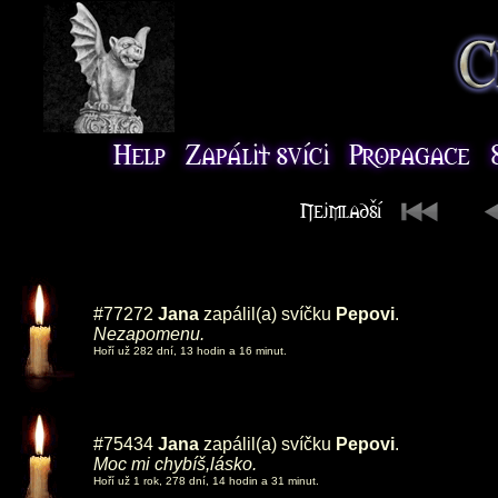
#77272
Jana
zapálil(a) svíčku
Pepovi
.
Nezapomenu.
Hoří už 282 dní, 13 hodin a 16 minut.
#75434
Jana
zapálil(a) svíčku
Pepovi
.
Moc mi chybíš,lásko.
Hoří už 1 rok, 278 dní, 14 hodin a 31 minut.