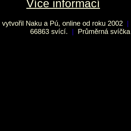
Více informací
vytvořil
Naku
a Pú, online od roku 2002
|
66863 svící.
|
Průměrná svíčka h