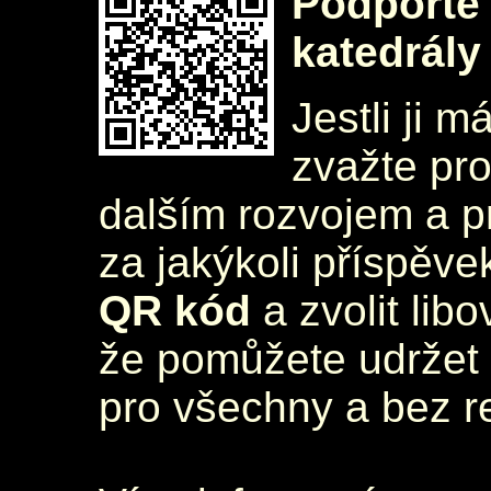
Podpořte 
katedrály
Jestli ji m
zvažte pr
dalším rozvojem a 
za jakýkoli příspěve
QR kód
a zvolit lib
že pomůžete udržet 
pro všechny a bez r