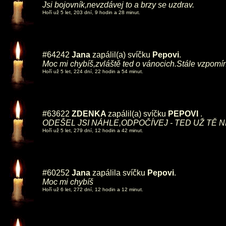
Jsi bojovník,nevzdávej to a brzy se uzdrav.
Hoří už 5 let, 203 dní, 9 hodin a 28 minut.
#64242
Jana
zapálil(a) svíčku
Pepovi
.
Moc mi chybíš,zvláště ted o vánocich.Stále vzpomí
Hoří už 5 let, 224 dní, 22 hodin a 54 minut.
#63622
ZDENKA
zapálil(a) svíčku
PEPOVI
.
ODEŠEL JSI NÁHLE,ODPOČÍVEJ - TED UŽ TĚ N
Hoří už 5 let, 279 dní, 12 hodin a 42 minut.
#60252
Jana
zapálila svíčku
Pepovi
.
Moc mi chybíš
Hoří už 6 let, 272 dní, 12 hodin a 12 minut.