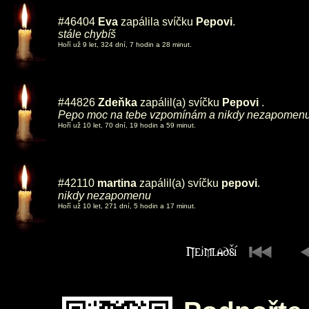
#46404
Eva
zapálila svíčku
Pepovi
.
stále chybíš
Hoří už 9 let, 324 dní, 7 hodin a 28 minut.
#44826
Zdeňka
zapálil(a) svíčku
Pepovi
.
Pepo moc na tebe vzpomínám a nikdy nezapomen
Hoří už 10 let, 70 dní, 19 hodin a 59 minut.
#42110
martina
zapálil(a) svíčku
pepovi
.
nikdy nezapomenu
Hoří už 10 let, 271 dní, 5 hodin a 17 minut.