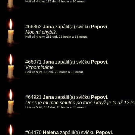
Hoří už 4 roky, 115 dní, 8 hodin a 20 minut.
#66862
Jana
zapálil(a) svíčku
Pepovi
.
Moc mi chybíš.
Hoří už 4 roky, 281 dní, 22 hodin a 38 minut.
#66071
Jana
zapálil(a) svíčku
Pepovi
.
Vzpomínáme
Hoří už 5 let, 18 dní, 20 hodin a 33 minut.
#64921
Jana
zapálil(a) svíčku
Pepovi
.
Dnes je mi moc smutno po tobě i když je to už 12 le
Hoří už 5 let, 154 dní, 13 hodin a 32 minut.
#64470
Helena
zapálil(a) svíčku
Pepovi
.