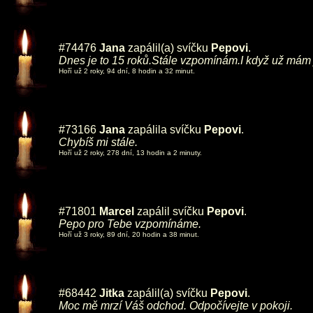
#74476
Jana
zapálil(a) svíčku
Pepovi
.
Dnes je to 15 roků.Stále vzpomínám.I když už mám 
Hoří už 2 roky, 94 dní, 8 hodin a 32 minut.
#73166
Jana
zapálila svíčku
Pepovi
.
Chybíš mi stále.
Hoří už 2 roky, 278 dní, 13 hodin a 2 minuty.
#71801
Marcel
zapálil svíčku
Pepovi
.
Pepo pro Tebe vzpomínáme.
Hoří už 3 roky, 89 dní, 20 hodin a 38 minut.
#68442
Jitka
zapálil(a) svíčku
Pepovi
.
Moc mě mrzí Váš odchod. Odpočívejte v pokoji.