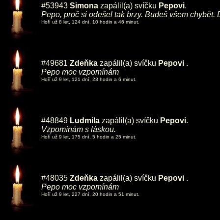
#53943
Simona
zapálil(a) svíčku
Pepovi
.
Pepo, proč si odešel tak brzy. Budeš všem chybět. 
Hoří už 8 let, 124 dní, 10 hodin a 46 minut.
#49681
Zdeňka
zapálil(a) svíčku
Pepovi
.
Pepo moc vzpomínám
Hoří už 9 let, 121 dní, 23 hodin a 6 minut.
#48849
Ludmila
zapálil(a) svíčku
Pepovi
.
Vzpomínám s láskou.
Hoří už 9 let, 175 dní, 5 hodin a 25 minut.
#48035
Zdeňka
zapálil(a) svíčku
Pepovi
.
Pepo moc vzpomínám
Hoří už 9 let, 227 dní, 20 hodin a 51 minut.