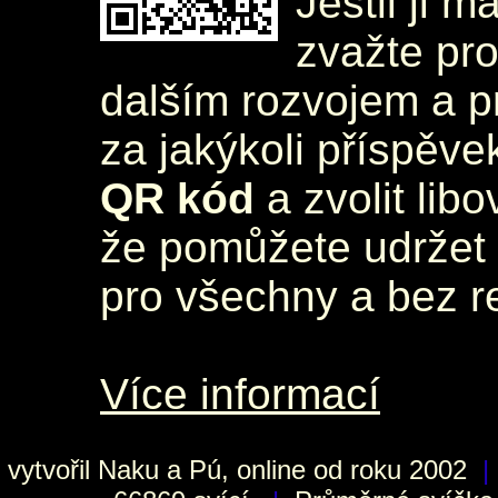
Jestli ji m
zvažte pr
dalším rozvojem a 
za jakýkoli příspěve
QR kód
a zvolit lib
že pomůžete udržet 
pro všechny a bez r
Více informací
vytvořil
Naku
a Pú, online od roku 2002
|