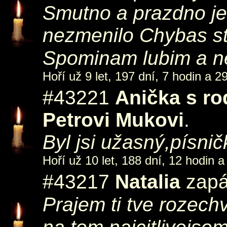
Smutno a prazdno je
nezmenilo Chybas st
Spominam lubim 
Hoří už 9 let, 197 dní, 7 hodin a 2
#43221
Anička s ro
Petrovi Mukovi
.
Byl jsi užasný,písn
Hoří už 10 let, 188 dní, 12 hodin a
#43217
Natalia
zapá
Prajem ti tve rozec