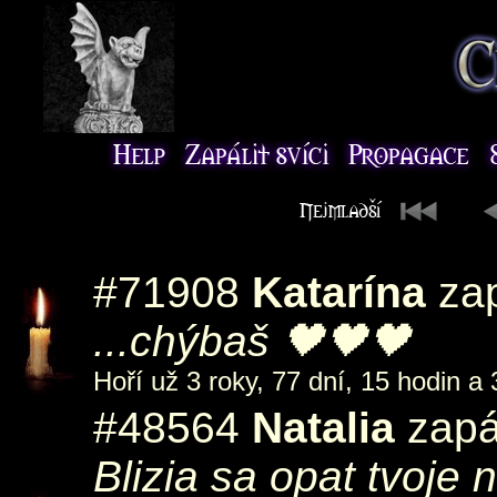
#71908
Katarína
za
...chýbaš 🖤🖤🖤
Hoří už 3 roky, 77 dní, 15 hodin a 
#48564
Natalia
zapál
Blizia sa opat tvoje 