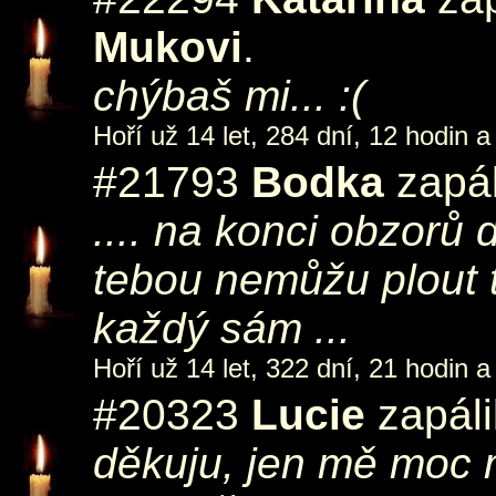
Mukovi
.
chýbaš mi... :(
Hoří už 14 let, 284 dní, 12 hodin a
#21793
Bodka
zapál
.... na konci obzorů 
tebou nemůžu plout 
každý sám ...
Hoří už 14 let, 322 dní, 21 hodin a
#20323
Lucie
zapáli
děkuju, jen mě moc 