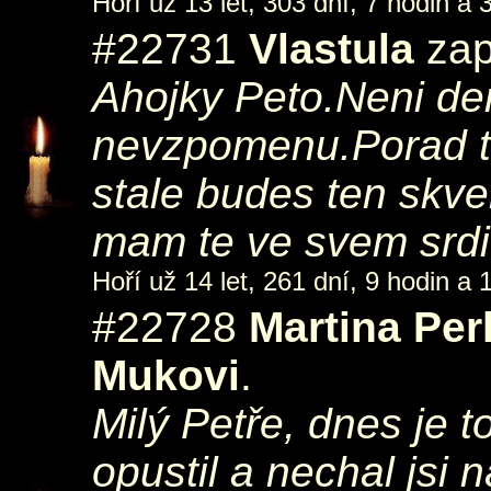
Hoří už 13 let, 303 dní, 7 hodin a 
#22731
Vlastula
zap
Ahojky Peto.Neni den
nevzpomenu.Porad to 
stale budes ten skv
mam te ve svem srdi
Hoří už 14 let, 261 dní, 9 hodin a 
#22728
Martina Pe
Mukovi
.
Milý Petře, dnes je t
opustil a nechal jsi