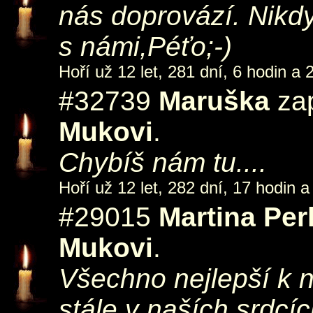
nás doprovází. Nikd
s námi,Péťo;-)
Hoří už 12 let, 281 dní, 6 hodin a 
#32739
Maruška
zap
Mukovi
.
Chybíš nám tu....
Hoří už 12 let, 282 dní, 17 hodin a
#29015
Martina Pe
Mukovi
.
Všechno nejlepší k 
stále v naších srdcích