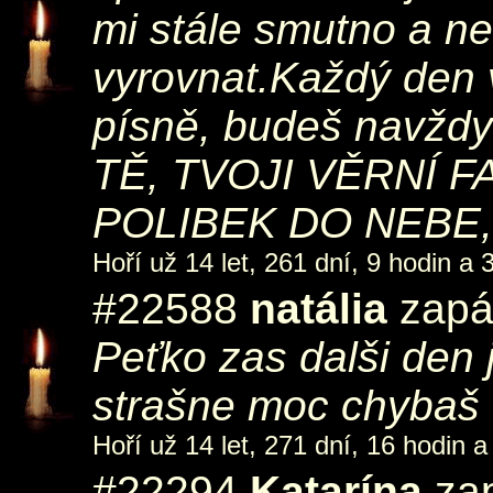
mi stále smutno a n
vyrovnat.Každý den 
písně, budeš navždy
TĚ, TVOJI VĚRNÍ F
POLIBEK DO NEBE, 
Hoří už 14 let, 261 dní, 9 hodin a 
#22588
natália
zapál
Peťko zas dalši den j
strašne moc chybaš 
Hoří už 14 let, 271 dní, 16 hodin a
#22294
Katarína
zap