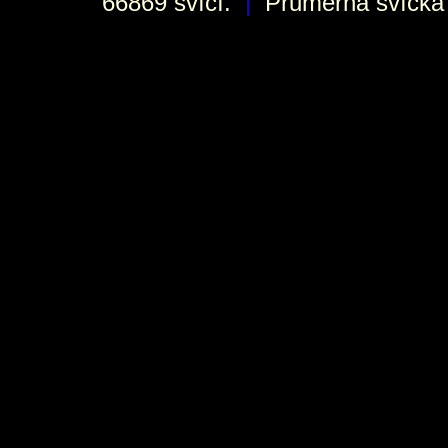
66869 svící.
|
Průměrná svíčka h