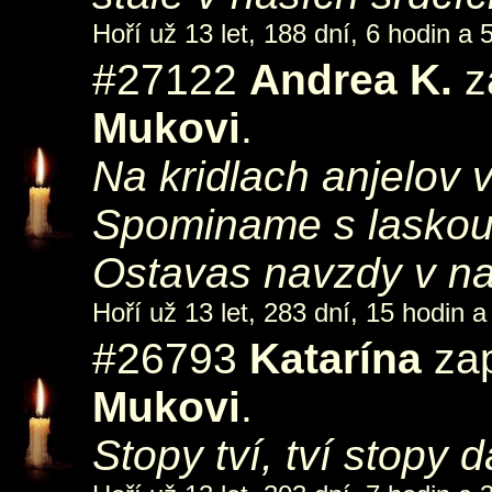
Hoří už 13 let, 188 dní, 6 hodin a 
#27122
Andrea K.
z
Mukovi
.
Na kridlach anjelov vz
Spominame s laskou
Ostavas navzdy v nas
Hoří už 13 let, 283 dní, 15 hodin a
#26793
Katarína
zap
Mukovi
.
Stopy tví, tví stopy 