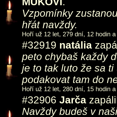
MUKOVI
.
Vzpomínky zustanou.
hřát navždy.
Hoří už 12 let, 279 dní, 12 hodin a
#32919
natália
zapál
peto chybaš každy de
je to tak luto že sa
podakovat tam do neb
Hoří už 12 let, 280 dní, 15 hodin a
#32906
Jarča
zapáli
Navždy budeš v naši