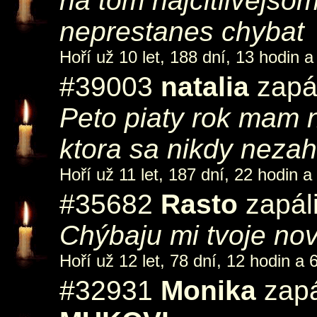
na tom najcitlivej
neprestanes chybat
Hoří už 10 let, 188 dní, 13 hodin a
#39003
natalia
zapál
Peto piaty rok mam n
ktora sa nikdy nezah
Hoří už 11 let, 187 dní, 22 hodin a
#35682
Rasto
zapáli
Chýbaju mi tvoje no
Hoří už 12 let, 78 dní, 12 hodin a 
#32931
Monika
zapá