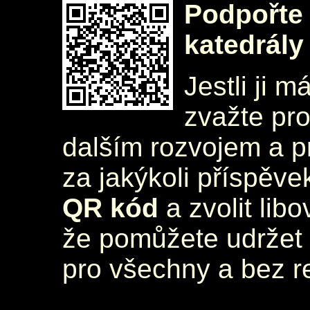
Podpořte 
katedrály
Jestli ji m
zvažte pr
dalším rozvojem a 
za jakýkoli příspěve
QR kód
a zvolit lib
že pomůžete udržet 
pro všechny a bez r