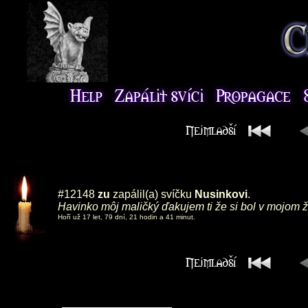
#12148
zu
zapálil(a) svíčku
Nusinkovi
.
Havinko môj maličký ďakujem ti že si bol v mojom 
Hoří už 17 let, 79 dní, 21 hodin a 41 minut.