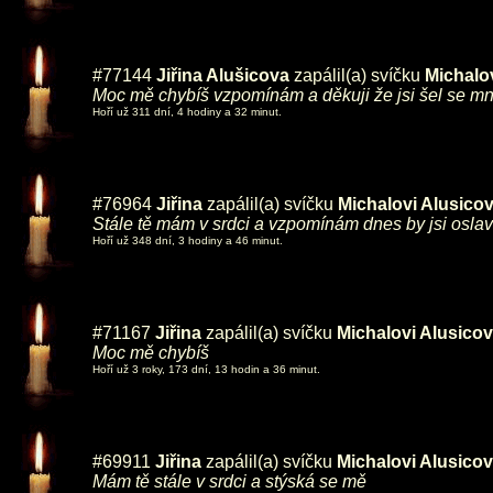
#77144
Jiřina Alušicova
zapálil(a) svíčku
Michalov
Moc mě chybíš vzpomínám a děkuji že jsi šel se m
Hoří už 311 dní, 4 hodiny a 32 minut.
#76964
Jiřina
zapálil(a) svíčku
Michalovi Alusicov
Stále tě mám v srdci a vzpomínám dnes by jsi oslav
Hoří už 348 dní, 3 hodiny a 46 minut.
#71167
Jiřina
zapálil(a) svíčku
Michalovi Alusicov
Moc mě chybíš
Hoří už 3 roky, 173 dní, 13 hodin a 36 minut.
#69911
Jiřina
zapálil(a) svíčku
Michalovi Alusicov
Mám tě stále v srdci a stýská se mě