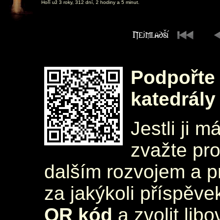
Hoří už 3 roky, 312 dní, 2 hodiny a 5 minut.
Podpořte 
katedrály
Jestli ji m
zvažte pr
dalším rozvojem a 
za jakýkoli příspěve
QR kód
a zvolit lib