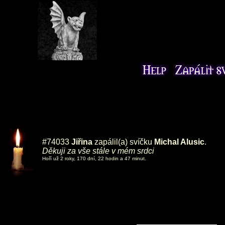
#74033
Jiřina
zapálil(a) svíčku
Michal Alusic
.
Děkuji za vše stále v mém srdci
Hoří už 2 roky, 170 dní, 22 hodin a 47 minut.