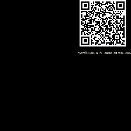
vytvořil
Naku
a Pú, online od roku 200