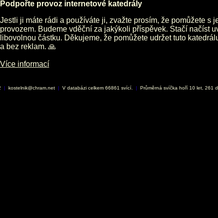
Podpořte provoz internetové katedrály
Jestli ji máte rádi a používáte ji, zvažte prosím, že pomůžete s 
provozem. Budeme vděční za jakýkoli příspěvek. Stačí načíst 
libovolnou částku. Děkujeme, že pomůžete udržet tuto katedrá
a bez reklam. 🙏
Více informací
2
|
kostelnik@chram.net
|
V databázi celkem 66861 svící.
|
Průměrná svíčka hoří 10 let, 261 d