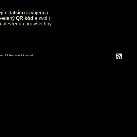
jejím dalším rozvojem a
uvedený
QR kód
a zvolit
lu otevřenou pro všechny
ní, 19 hodin a 29 minut.