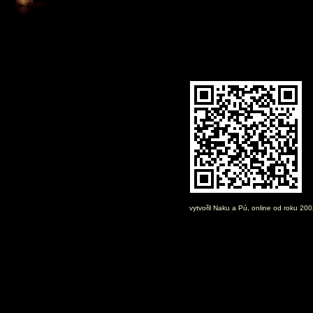
vytvořil
Naku
a Pú, online od roku 20