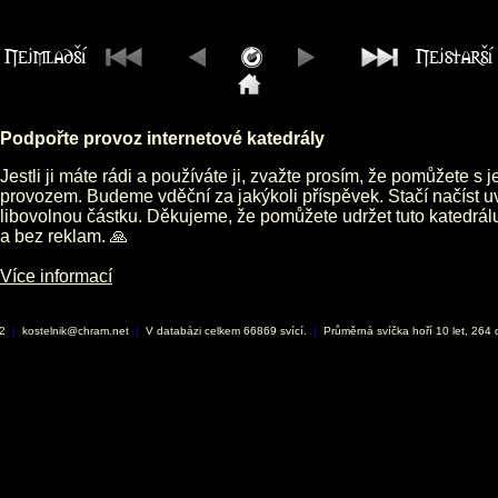
Podpořte provoz internetové katedrály
Jestli ji máte rádi a používáte ji, zvažte prosím, že pomůžete s 
provozem. Budeme vděční za jakýkoli příspěvek. Stačí načíst 
libovolnou částku. Děkujeme, že pomůžete udržet tuto katedrá
a bez reklam. 🙏
Více informací
02
|
kostelnik@chram.net
|
V databázi celkem 66869 svící.
|
Průměrná svíčka hoří 10 let, 264 