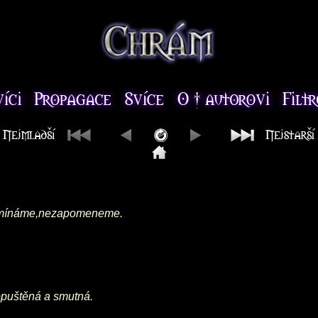
zpomínáme,nezapomeneme.
opuštěná a smutná.