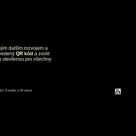
jejím dalším rozvojem a
uvedený
QR kód
a zvolit
lu otevřenou pro všechny
dní, 8 hodin a 36 minut.