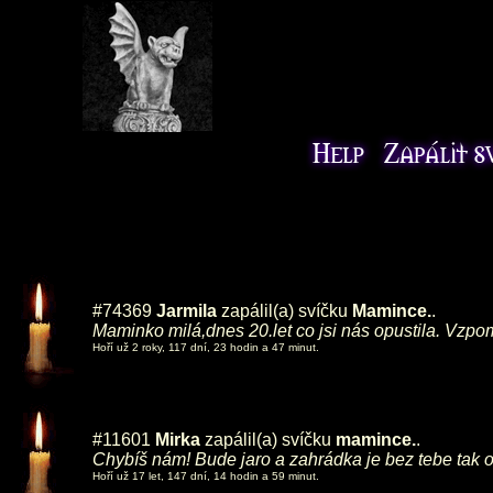
#74369
Jarmila
zapálil(a) svíčku
Mamince.
.
Maminko milá,dnes 20.let co jsi nás opustila. V
Hoří už 2 roky, 117 dní, 23 hodin a 47 minut.
#11601
Mirka
zapálil(a) svíčku
mamince.
.
Chybíš nám! Bude jaro a zahrádka je bez tebe tak 
Hoří už 17 let, 147 dní, 14 hodin a 59 minut.