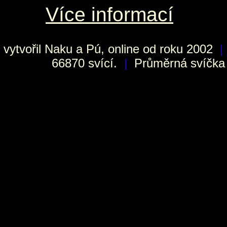
Více informací
vytvořil
Naku
a Pú, online od roku 2002
|
66870 svící.
|
Průměrná svíčka h