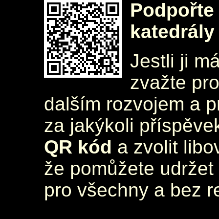
Podpořte 
katedrály
Jestli ji m
zvažte pr
dalším rozvojem a 
za jakýkoli příspěve
QR kód
a zvolit lib
že pomůžete udržet 
pro všechny a bez r