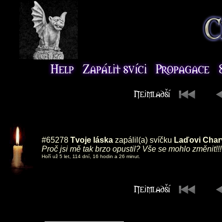
#65278
Tvoje láska
zapálil(a) svíčku
Laďovi Char
Proč jsi mě tak brzo opustil? Vše se mohlo změnit!!! 
Hoří už 5 let, 114 dní, 16 hodin a 26 minut.