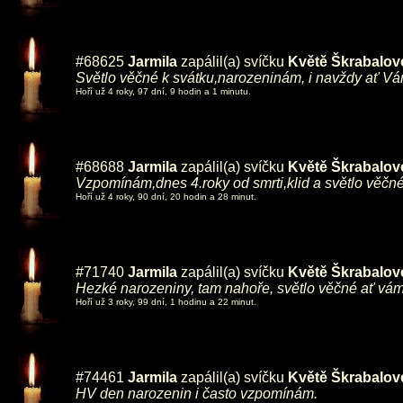
#68625
Jarmila
zapálil(a) svíčku
Květě Škrabalov
Světlo věčné k svátku,narozeninám, i navždy ať Vám
Hoří už 4 roky, 97 dní, 9 hodin a 1 minutu.
#68688
Jarmila
zapálil(a) svíčku
Květě Škrabalov
Vzpomínám,dnes 4.roky od smrti,klid a světlo věčné
Hoří už 4 roky, 90 dní, 20 hodin a 28 minut.
#71740
Jarmila
zapálil(a) svíčku
Květě Škrabalov
Hezké narozeniny, tam nahoře, světlo věčné ať vám 
Hoří už 3 roky, 99 dní, 1 hodinu a 22 minut.
#74461
Jarmila
zapálil(a) svíčku
Květě Škrabalov
HV den narozenin i často vzpomínám.