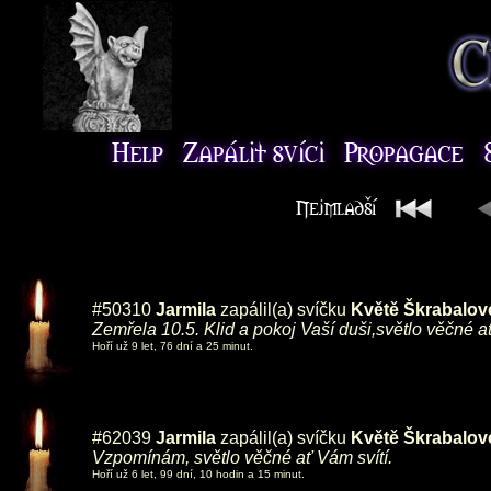
#50310
Jarmila
zapálil(a) svíčku
Květě Škrabalov
Zemřela 10.5. Klid a pokoj Vaší duši,světlo věčné ať
Hoří už 9 let, 76 dní a 25 minut.
#62039
Jarmila
zapálil(a) svíčku
Květě Škrabalov
Vzpomínám, světlo věčné ať Vám svítí.
Hoří už 6 let, 99 dní, 10 hodin a 15 minut.