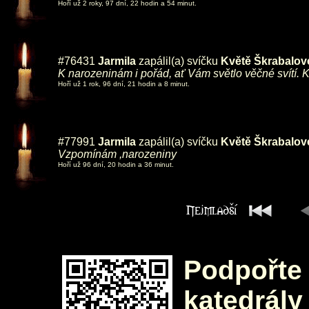
Hoří už 2 roky, 97 dní, 22 hodin a 54 minut.
#76431
Jarmila
zapálil(a) svíčku
Květě Škrabalov
K narozeninám i pořád, ať Vám světlo věčné svítí. Kl
Hoří už 1 rok, 96 dní, 21 hodin a 8 minut.
#77991
Jarmila
zapálil(a) svíčku
Květě Škrabalov
Vzpomínám ,narozeniny
Hoří už 96 dní, 20 hodin a 36 minut.
Podpořte 
katedrály