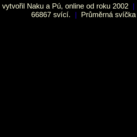
vytvořil
Naku
a Pú, online od roku 2002
|
66867 svící.
|
Průměrná svíčka h