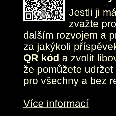
Jestli ji m
zvažte pr
dalším rozvojem a 
za jakýkoli příspěve
QR kód
a zvolit lib
že pomůžete udržet 
pro všechny a bez r
Více informací