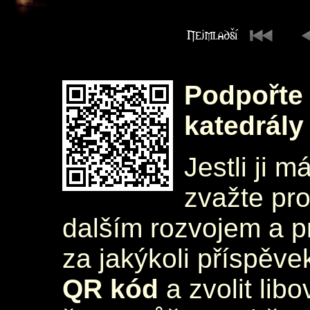
Podpořte 
katedrály
Jestli ji m
zvažte pr
dalším rozvojem a 
za jakýkoli příspěve
QR kód
a zvolit lib