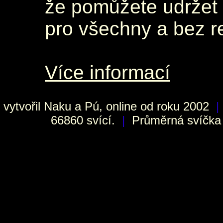
že pomůžete udržet 
pro všechny a bez r
Více informací
vytvořil
Naku
a Pú, online od roku 2002
|
66860 svící.
|
Průměrná svíčka h