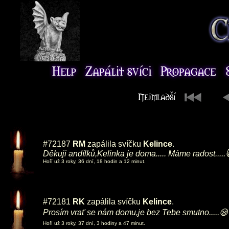
#72187
RM
zapálila svíčku
Kelince
.
Děkuji andílků,Kelinka je doma..... Máme radost.....
Hoří už 3 roky, 36 dní, 18 hodin a 12 minut.
#72181
RK
zapálila svíčku
Kelince
.
Prosím vrať se nám domu,je bez Tebe smutno.....
Hoří už 3 roky, 37 dní, 3 hodiny a 47 minut.