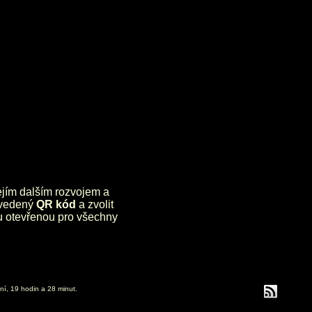
jejím dalším rozvojem a
uvedený
QR kód
a zvolit
lu otevřenou pro všechny
ní, 19 hodin a 28 minut.