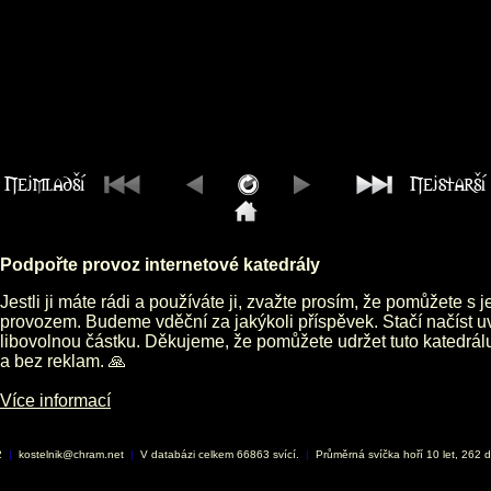
Podpořte provoz internetové katedrály
Jestli ji máte rádi a používáte ji, zvažte prosím, že pomůžete s 
provozem. Budeme vděční za jakýkoli příspěvek. Stačí načíst 
libovolnou částku. Děkujeme, že pomůžete udržet tuto katedrá
a bez reklam. 🙏
Více informací
2
|
kostelnik@chram.net
|
V databázi celkem 66863 svící.
|
Průměrná svíčka hoří 10 let, 262 d