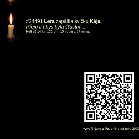
#24491
Lera
zapálila svíčku
Káje
.
Přeju ti abys byla šťastná...
Hoří už 14 let, 132 dní, 15 hodin a 57 minut.
vytvořil
Naku
a Pú, online od roku 200