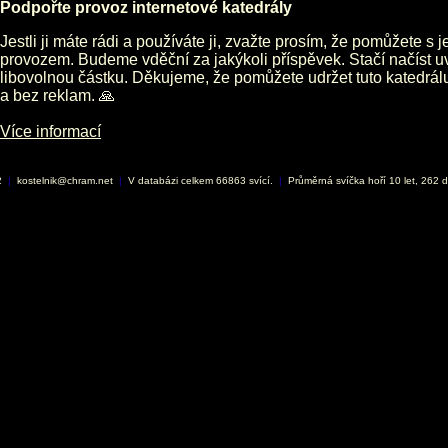
Podpořte provoz internetové katedrály
Jestli ji máte rádi a používáte ji, zvažte prosím, že pomůžete s 
provozem. Budeme vděční za jakýkoli příspěvek. Stačí načíst 
libovolnou částku. Děkujeme, že pomůžete udržet tuto katedrá
a bez reklam. 🙏
Více informací
2
|
kostelnik@chram.net
|
V databázi celkem 66863 svící.
|
Průměrná svíčka hoří 10 let, 262 d