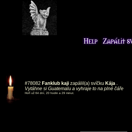
#78082
Fanklub kaji
zapálil(a) svíčku
Kája
.
Vytáhne si Guatemalu a vyhraje to na plné čáře
Hoří už 64 dní, 20 hodin a 29 minut.