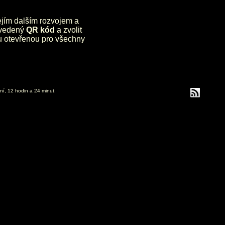
jejím dalším rozvojem a
uvedený
QR kód
a zvolit
lu otevřenou pro všechny
ní, 12 hodin a 24 minut.