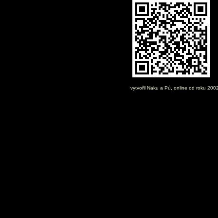
vytvořil
Naku
a Pú, online od roku 200