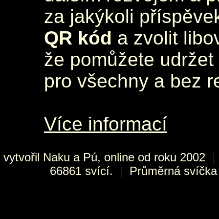
za jakýkoli příspěve
QR kód
a zvolit lib
že pomůžete udržet 
pro všechny a bez r
Více informací
vytvořil
Naku
a Pú, online od roku 2002
|
66861 svící.
|
Průměrná svíčka h