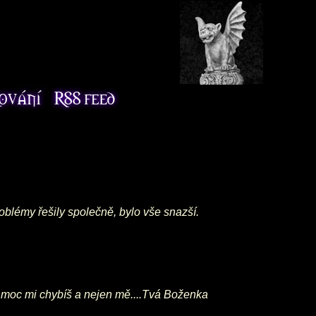
oblémy řešily společně, bylo vše snazší.
le,moc mi chybíš a nejen mě....Tvá Boženka