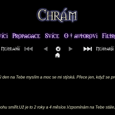
dý den na Tebe myslím a moc se mi stýská. Přece jen, když se pr
 nemohu smířit.Už je to 2 roky a 4 měsíce.Vzpomínám na Tebe stá