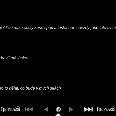
i! Ať se naše cesty zase spojí a láska hoří navždy jako tato svíč
dravil má lásko!
ro to dělat, co bude v mých silách.