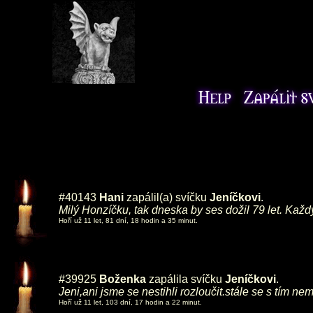
#40143
Hani
zapálil(a) svíčku
Jeníčkovi
.
Milý Honzíčku, tak dneska by ses dožil 79 let. Kaž
Hoří už 11 let, 81 dní, 18 hodin a 35 minut.
#39925
Boženka
zapálila svíčku
Jeníčkovi
.
Jeni,ani jsme se nestihli rozloučit.stále se s tím
Hoří už 11 let, 103 dní, 17 hodin a 22 minut.