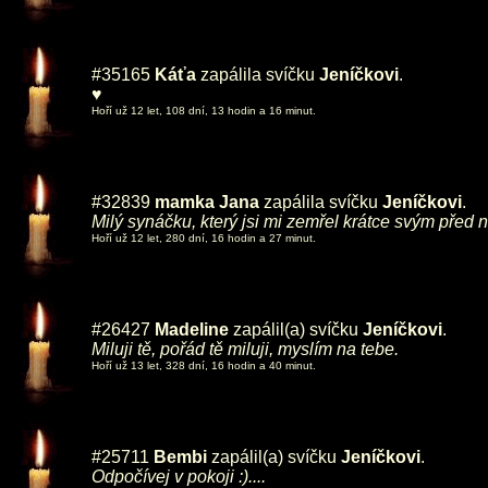
#35165
Káťa
zapálila svíčku
Jeníčkovi
.
♥
Hoří už 12 let, 108 dní, 13 hodin a 16 minut.
#32839
mamka Jana
zapálila svíčku
Jeníčkovi
.
Milý synáčku, který jsi mi zemřel krátce svým před
Hoří už 12 let, 280 dní, 16 hodin a 27 minut.
#26427
Madeline
zapálil(a) svíčku
Jeníčkovi
.
Miluji tě, pořád tě miluji, myslím na tebe.
Hoří už 13 let, 328 dní, 16 hodin a 40 minut.
#25711
Bembi
zapálil(a) svíčku
Jeníčkovi
.
Odpočívej v pokoji :)....