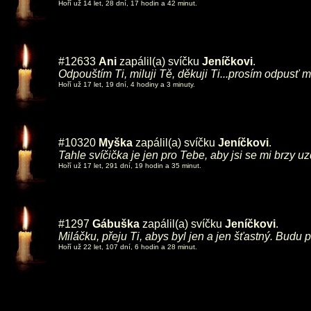
Hoří už 14 let, 28 dní, 17 hodin a 42 minut.
#12633
Ani
zapálil(a) svíčku
Jeníčkovi
.
Odpouštím Ti, miluji Tě, děkuji Ti...prosím odpusť m
Hoří už 17 let, 19 dní, 4 hodiny a 3 minuty.
#10320
Myška
zapálil(a) svíčku
Jeníčkovi
.
Tahle svíčička je jen pro Tebe, aby jsi se mi brzy uz
Hoří už 17 let, 291 dní, 19 hodin a 35 minut.
#1297
Gábuška
zapálil(a) svíčku
Jeníčkovi
.
Miláčku, přeju Ti, abys byl jen a jen šťastný. Budu p
Hoří už 22 let, 107 dní, 6 hodin a 28 minut.