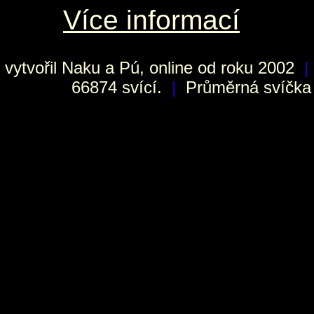
Více informací
vytvořil
Naku
a Pú, online od roku 2002
|
66874 svící.
|
Průměrná svíčka h