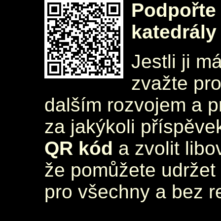
Podpořte 
katedrály
Jestli ji m
zvažte pr
dalším rozvojem a 
za jakýkoli příspěve
QR kód
a zvolit lib
že pomůžete udržet 
pro všechny a bez r