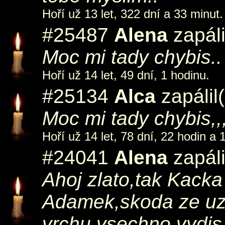
Hoří už 13 let, 322 dní a 33 minut.
#25487
Alena
zapáli
Moc mi tady chybis..
Hoří už 14 let, 49 dní, 1 hodinu.
#25134
Alca
zapálil
Moc mi tady chybis,,,
Hoří už 14 let, 78 dní, 22 hodin a 
#24041
Alena
zapáli
Ahoj zlato,tak Kack
Adamek,skoda ze uz ta
vrchu vsechno vydis,