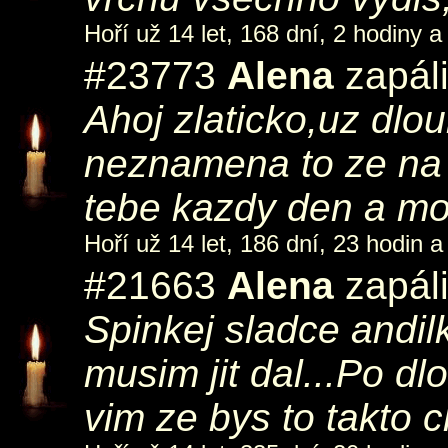
Hoří už 14 let, 168 dní, 2 hodiny a
#23773
Alena
zapáli
Ahoj zlaticko,uz dlou
neznamena to ze na 
tebe kazdy den a mo
Hoří už 14 let, 186 dní, 23 hodin a
#21663
Alena
zapáli
Spinkej sladce andi
musim jit dal...Po d
vim ze bys to takto ch