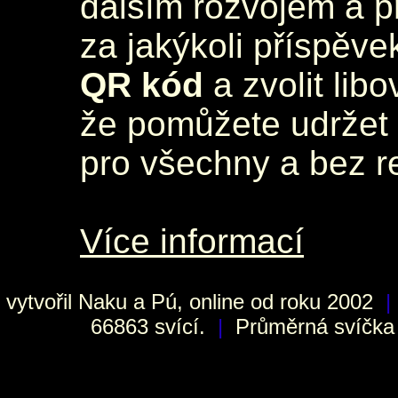
dalším rozvojem a 
za jakýkoli příspěve
QR kód
a zvolit lib
že pomůžete udržet 
pro všechny a bez r
Více informací
vytvořil
Naku
a Pú, online od roku 2002
|
66863 svící.
|
Průměrná svíčka h