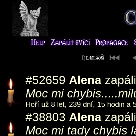
#52659
Alena
zapáli
Moc mi chybis.....milu
Hoří už 8 let, 239 dní, 15 hodin a 
#38803
Alena
zapáli
Moc mi tady chybis l