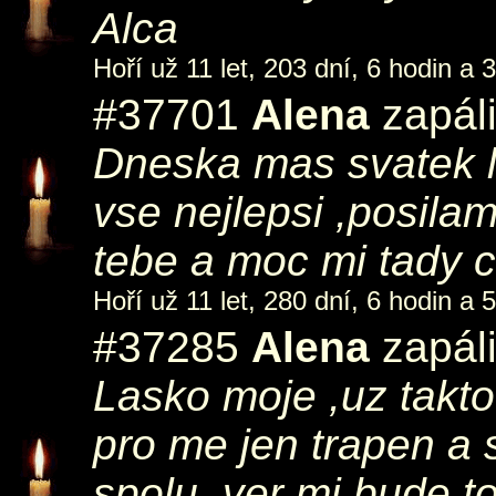
Alca
Hoří už 11 let, 203 dní, 6 hodin a 
#37701
Alena
zapáli
Dneska mas svatek l
vse nejlepsi ,posila
tebe a moc mi tady ch
Hoří už 11 let, 280 dní, 6 hodin a 
#37285
Alena
zapáli
Lasko moje ,uz takto
pro me jen trapen a
spolu .ver mi bude t