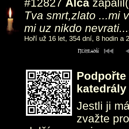
#12827
Alca
zapálil
Tva smrt,zlato ...mi 
mi uz nikdo nevrati...
Hoří už 16 let, 354 dní, 8 hodin a 
Podpořte 
katedrály
Jestli ji m
zvažte pr