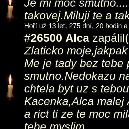
Je mi moc smutno....a
takovej.Miluji te a ta
Hoří už 13 let, 275 dní, 20 hodin a
#
26500
Alca
zapálil
Zlaticko moje,jakpa
Me je tady bez tebe
smutno.Nedokazu na
chtela byt uz s tebou
Kacenka,Alca malej 
a rict ti ze te moc m
tebe myslim..