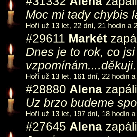
#31332
Alena
zapáli
Moc mi tady chybis l
Hoří už 13 let, 22 dní, 21 hodin a 
#29611
Markét
zapál
Dnes je to rok, co jsi
vzpomínám....děkuji.
Hoří už 13 let, 161 dní, 22 hodin a
#28880
Alena
zapáli
Uz brzo budeme spol
Hoří už 13 let, 197 dní, 18 hodin a
#27645
Alena
zapáli