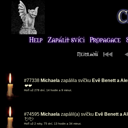
#77338
Michaela
zapálila svíčku
Evě Benett a Al
❤❤
Hoří už 278 dní, 14 hodin a 9 minut.
#74595
Michaela
zapálil(a) svíčku
Evě Benett a A
💘💘
Hoří už 2 roky, 75 dní, 13 hodin a 34 minut.