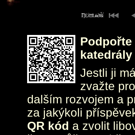
Podpořte 
katedrály
Jestli ji m
zvažte pr
dalším rozvojem a 
za jakýkoli příspěve
QR kód
a zvolit lib