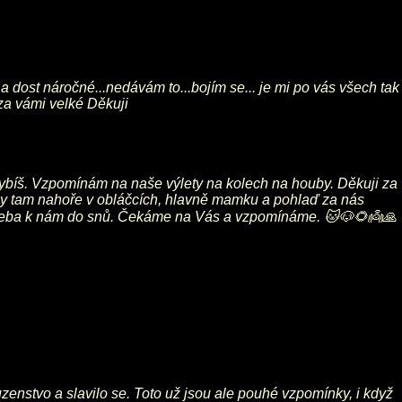
a dost náročné...nedávám to...bojím se... je mi po vás všech tak
 za vámi velké Děkuji
chybíš. Vzpomínám na naše výlety na kolech na houby. Děkuji za
hny tam nahoře v obláčcích, hlavně mamku a pohlaď za nás
u třeba k nám do snů. Čekáme na Vás a vzpomínáme. 🐱🐶🌻👼🙏
enstvo a slavilo se. Toto už jsou ale pouhé vzpomínky, i když