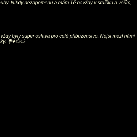
a houby. Nikdy nezapomenu a mám Tě navždy v srdíčku a věřím,
 vždy byly super oslava pro celé příbuzenstvo. Nejsi mezí námi
ky. 💐♥️🐶🐱