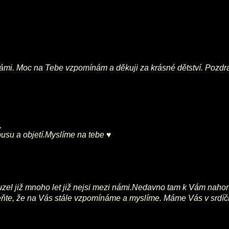
i námi. Moc na Tebe vzpomínám a děkuji za krásné dětství. Poz
.
usu a objetí.Myslíme na tebe ♥
uzel již mnoho let již nejsi mezi námi.Nedavno tam k Vám nahor
meňte, že na Vás stále vzpomínáme a myslíme. Máme Vás v srdíč