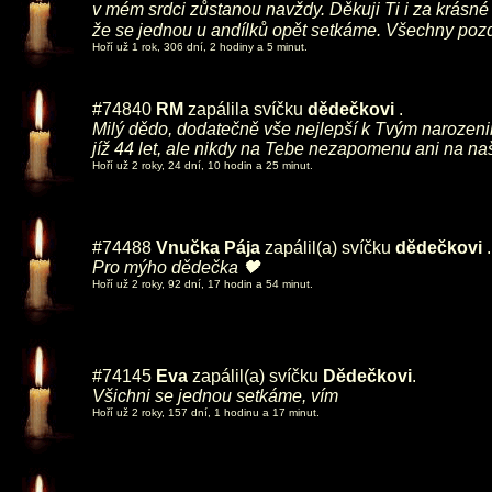
v mém srdci zůstanou navždy. Děkuji Ti i za krásné
že se jednou u andílků opět setkáme. Všechny pozd
Hoří už 1 rok, 306 dní, 2 hodiny a 5 minut.
#74840
RM
zapálila svíčku
dědečkovi
.
Milý dědo, dodatečně vše nejlepší k Tvým narozenin
jíž 44 let, ale nikdy na Tebe nezapomenu ani na na
Hoří už 2 roky, 24 dní, 10 hodin a 25 minut.
#74488
Vnučka Pája
zapálil(a) svíčku
dědečkovi
.
Pro mýho dědečka 🖤
Hoří už 2 roky, 92 dní, 17 hodin a 54 minut.
#74145
Eva
zapálil(a) svíčku
Dědečkovi
.
Všichni se jednou setkáme, vím
Hoří už 2 roky, 157 dní, 1 hodinu a 17 minut.