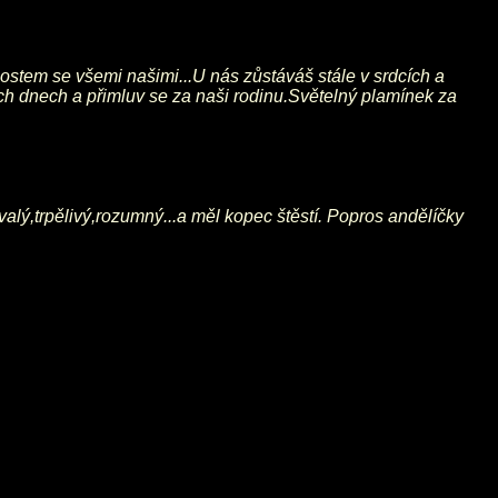
stem se všemi našimi...U nás zůstáváš stále v srdcích a
ich dnech a přimluv se za naši rodinu.Světelný plamínek za
valý,trpělivý,rozumný...a měl kopec štěstí. Popros andělíčky