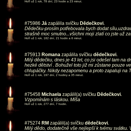
Hoří už 1 rok, 78 dní, 23 hodin a 23 minut.
#75986
Já
zapálila svíčku
Dědečkovi
.
Dědečku-prosím potřebovala bych dodat sílu,uzdraveni
strašně moc smutno...všichni moji zlatí co jste už 
Hoří už 1 rok, 182 dní, 21 hodin a 6 minut.
#75913
Romana
zapálila svíčku
dědečkovi
.
Milý dědečku, dnes je 43 let, co jsi odešel tam na
hezké dětství . Bohužel toto již mi zůstane pouze
chlupáčky. Nikdy nezapomenu a proto zapaluji na T
Hoří už 1 rok, 197 dní, 2 hodiny a 35 minut.
#75458
Michaela
zapálil(a) svíčku
Dědečkovi
.
Vzpomínám s láskou. Míša
Hoří už 1 rok, 277 dní, 7 hodin.
#75274
RM
zapálil(a) svíčku
dědečkovi
.
Milý dědo, dodatečně vše nejlepší k tvému svátku. 