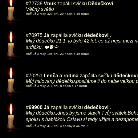
#72738
Vnuk
zapálil svíčku
Dědečkovi
.
Věčný světlo
Hoří už 2 roky, 329 dní, 20 hodin a 45 minut.
#70975
Já
zapálila svíčku
dědečkovi
.
Milý dědečku 21.1. to bylo 42 let, co už nejsi mez
srdíčku. ❤️🐕🌹
Hoří už 3 roky, 196 dní, 23 hodin a 49 minut.
#70251
Lenča a rodina
zapálila svíčku
dědečkovi
Můj milovaný dědečku,posíláme ti do nebe velkou p
Hoří už 3 roky, 278 dní, 8 hodin a 17 minut.
#
69900
Já
zapálila svíčku
dědečkovi
.
Milý dědečku,,dnes by jsme slavili Tvůj svátek.Boh
spolu i s babičkou Oslavu si tedy užijte a nezapo
Hoří už 3 roky, 313 dní, 4 hodiny a 44 minut.