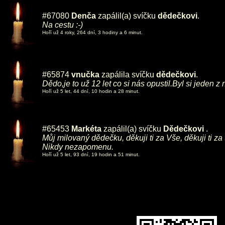
#67080
Denča
zapálil(a) svíčku
dědečkovi
.
Na cestu :-)
Hoří už 4 roky, 264 dní, 3 hodiny a 6 minut.
#65874
vnučka
zapálila svíčku
dědečkovi
.
Dědo,je to už 12 let co si nás opustil.Byl si jeden 
Hoří už 5 let, 44 dní, 10 hodin a 28 minut.
#65453
Markéta
zapálil(a) svíčku
Dědečkovi
.
Můj milovaný dědečku, děkuji ti za Vše, děkuji ti za 
Nikdy nezapomenu.
Hoří už 5 let, 93 dní, 19 hodin a 51 minut.