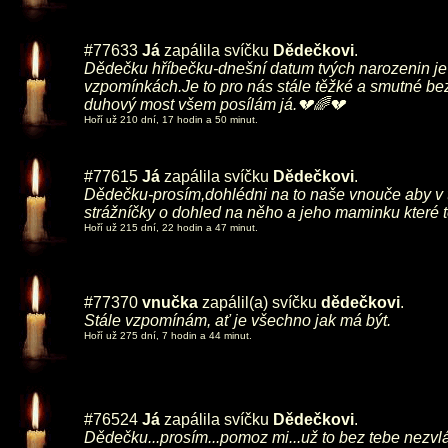
#77633
Já
zapálila svíčku
Dědečkovi
.
Dědečku hříbečku-dnešní datum tvých narozenin je 
vzpomínkách.Je to pro nás stále těžké a smutné bez
duhový most všem posílám já.💔🌈💔
Hoří už 210 dní, 17 hodin a 50 minut.
#77615
Já
zapálila svíčku
Dědečkovi
.
Dědečku-prosím,dohlédni na to naše vnouče aby v tét
strážníčky o dohled na něho a jeho maminku které t
Hoří už 215 dní, 22 hodin a 47 minut.
#77370
vnučka
zapálil(a) svíčku
dědečkovi
.
Stále vzpomínám, ať je všechno jak má být.
Hoří už 275 dní, 7 hodin a 44 minut.
#76524
Já
zapálila svíčku
Dědečkovi
.
Dědečku...prosím...pomoz mi...už to bez tebe nezvl