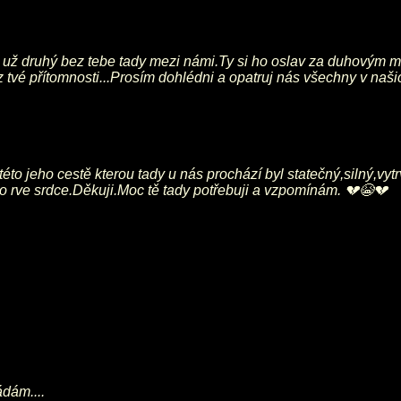
už druhý bez tebe tady mezi námi.Ty si ho oslav za duhovým mo
 tvé přítomnosti...Prosím dohlédni a opatruj nás všechny v naš
o jeho cestě kterou tady u nás prochází byl statečný,silný,vytr
o rve srdce.Děkuji.Moc tě tady potřebuji a vzpomínám. 💔😭💔
ádám....