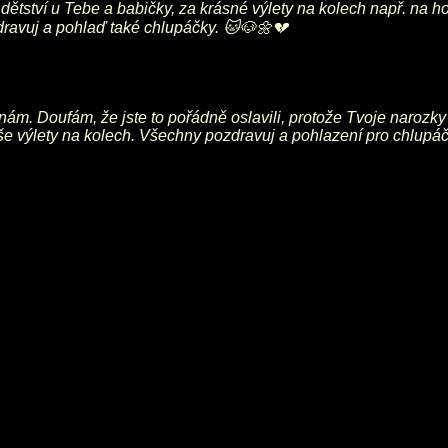
 dětství u Tebe a babičky, za krásné výlety na kolech např. n
ravuj a pohlaď také chlupáčky. 🐱🐶🌼💔
ám. Doufám, že jste to pořádně oslavili, protože Tvoje narozky
še výlety na kolech. Všechny pozdravuj a pohlazení pro chlupáč