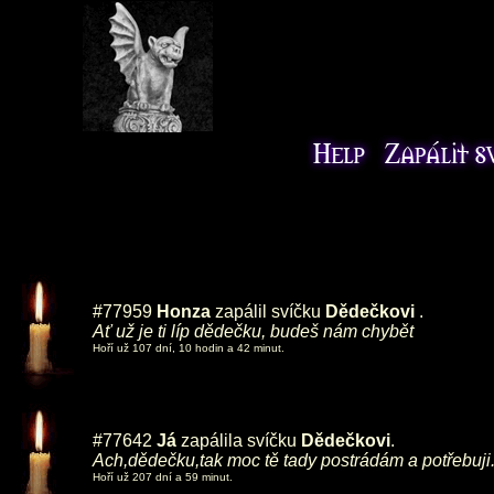
#77959
Honza
zapálil svíčku
Dědečkovi
.
Ať už je ti líp dědečku, budeš nám chybět
Hoří už 107 dní, 10 hodin a 42 minut.
#77642
Já
zapálila svíčku
Dědečkovi
.
Ach,dědečku,tak moc tě tady postrádám a potřebuji.
Hoří už 207 dní a 59 minut.