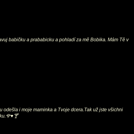
dravuj babičku a prababicku a pohladí za mě Bobika. Mám Tě v
u odešla i moje maminka a Tvoje dcera.Tak už jste všichni
ku.🌹♥️🍸