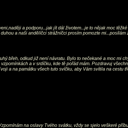
,naději a podporu...jak jít dál životem...je to nějak moc těžké 
za duhou a naši andělíčci strážníčci prosím pomozte mi...posílám
 druhý břeh, odkud již není návratu. Bylo to nečekané a moc mi 
 ve vzpomínkách a v srdíčku, kde tě pořád mám. Pozdravuj všec
voji a na památku všech tuto svíčku, aby Vám svítila na cest
Vzpomínám na oslavy Tvého svátku, vždy se sjelo veškeré příbuz