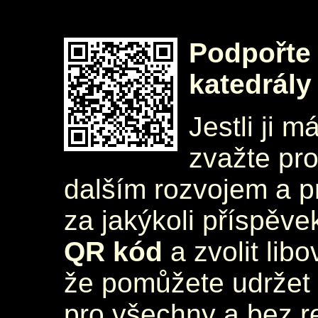
Podpořte 
katedrály
Jestli ji m
zvažte pr
dalším rozvojem a 
za jakýkoli příspěve
QR kód
a zvolit lib
že pomůžete udržet 
pro všechny a bez r