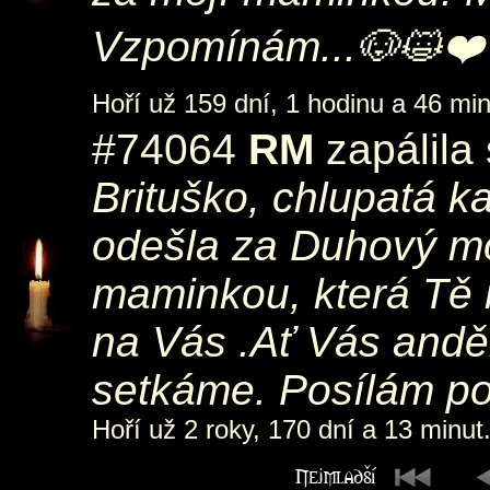
Vzpomínám...🐶😺❤️
Hoří už 159 dní, 1 hodinu a 46 min
#74064
RM
zapálila
Brituško, chlupatá kam
odešla za Duhový mos
maminkou, která Tě
na Vás .Ať Vás andě
setkáme. Posílám po
Hoří už 2 roky, 170 dní a 13 minut