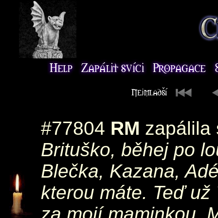
#77804
RM
zapálila
Brituško, běhej po l
Blečka, Kazana, Adél
kterou máte. Teď už 
za mojí maminkou. M