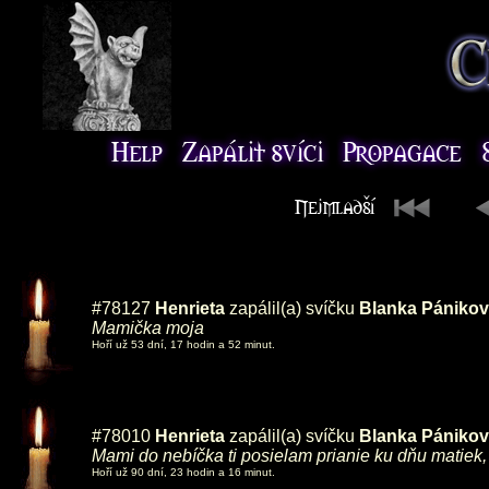
#78127
Henrieta
zapálil(a) svíčku
Blanka Pániko
Mamička moja
Hoří už 53 dní, 17 hodin a 52 minut.
#78010
Henrieta
zapálil(a) svíčku
Blanka Pániko
Mami do nebíčka ti posielam prianie ku dňu matiek, v
Hoří už 90 dní, 23 hodin a 16 minut.