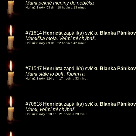
Mami pekné meniny do nebíčka
Hoří už 3 roky, 53 dní, 18 hodin a 13 minut.
#71814
Henrieta
zapálil(a) svíčku
Blanka Pániko
Mamička moja. Veľmi mi chýbaš.
Hoří už 3 roky, 89 dní, 22 hodin a 42 minut.
#71547
Henrieta
zapálil(a) svíčku
Blanka Pániko
Mami stále to bolí , ľúbim ťa
Hoří už 3 roky, 124 dní, 17 hodin a 53 minut.
#70818
Henrieta
zapálil(a) svíčku
Blanka Pániko
Mami, veľmi mi chýbaš
Hoří už 3 roky, 218 dní, 21 hodin a 29 minut.