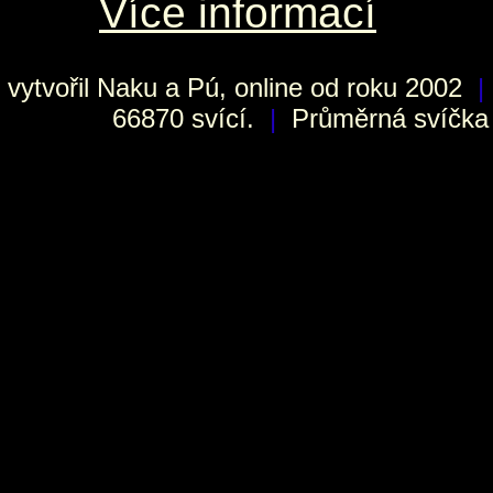
Více informací
vytvořil
Naku
a Pú, online od roku 2002
|
66870 svící.
|
Průměrná svíčka h