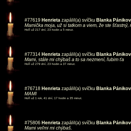
#77619
Henrieta
zapálil(a) svíčku
Blanka Pániko
Mamička moja, už si tatkom a viem, že ste šťastný,
Hoří už 217 dní, 23 hodin a 5 minut.
#77314
Henrieta
zapálil(a) svíčku
Blanka Pániko
Mami, stále mi chýbaš a to sa nezmení, ľubim ťa
Hoří už 279 dní, 23 hodin a 37 minut.
#76718
Henrieta
zapálil(a) svíčku
Blanka Pániko
MAMI
Hoří už 1 rok, 41 dní, 17 hodin a 35 minut.
#75806
Henrieta
zapálil(a) svíčku
Blanka Pániko
Mami veľmi mi chýbaš.