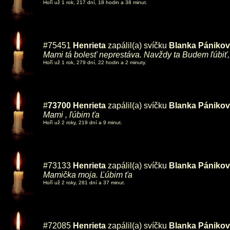
Hoří už 1 rok, 217 dní, 18 hodin a 38 minut.
#75451
Henrieta
zapálil(a) svíčku
Blanka Pániko
Mami tá bolesť neprestáva. Navždy ta Budem ľúbiť
Hoří už 1 rok, 279 dní, 22 hodin a 2 minuty.
#
73700
Henrieta
zapálil(a) svíčku
Blanka Pániko
Mami , ľúbim ťa
Hoří už 2 roky, 219 dní a 9 minut.
#73133
Henrieta
zapálil(a) svíčku
Blanka Pániko
Mamička moja. Ľúbim ťa
Hoří už 2 roky, 281 dní a 37 minut.
#72085
Henrieta
zapálil(a) svíčku
Blanka Pániko