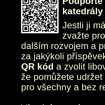
Podpořte 
katedrály
Jestli ji m
zvažte pr
dalším rozvojem a 
za jakýkoli příspěve
QR kód
a zvolit lib
že pomůžete udržet 
pro všechny a bez r