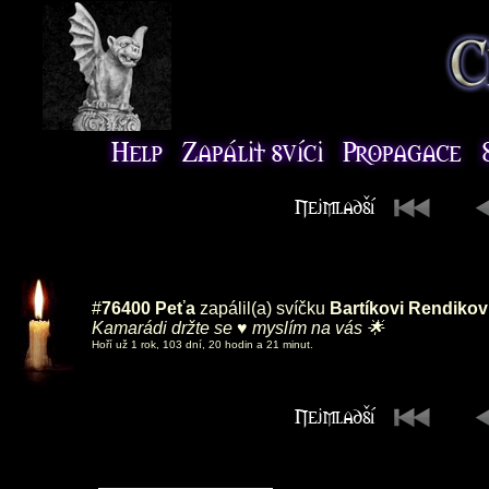
#
76400
Peťa
zapálil(a) svíčku
Bartíkovi Rendikov
Kamarádi držte se ♥️ myslím na vás 🌟
Hoří už 1 rok, 103 dní, 20 hodin a 21 minut.