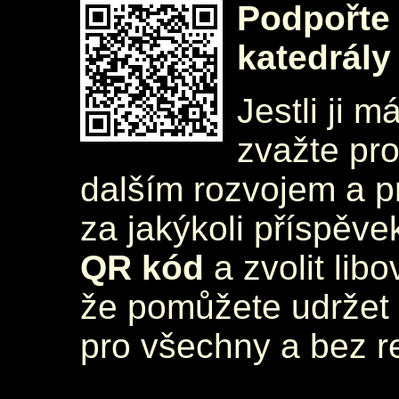
Podpořte 
katedrály
Jestli ji m
zvažte pr
dalším rozvojem a 
za jakýkoli příspěve
QR kód
a zvolit lib
že pomůžete udržet 
pro všechny a bez r