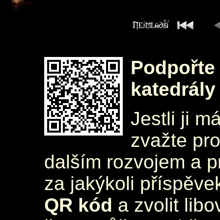
Podpořte 
katedrály
Jestli ji m
zvažte pr
dalším rozvojem a 
za jakýkoli příspěve
QR kód
a zvolit lib