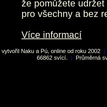
že pomůžete udržet 
pro všechny a bez r
Více informací
vytvořil
Naku
a Pú, online od roku 2002
|
66862 svící.
|
Průměrná sví