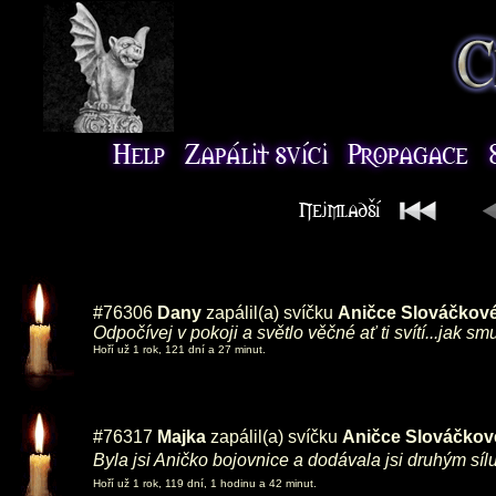
#76306
Dany
zapálil(a) svíčku
Aničce Slováčkov
Odpočívej v pokoji a světlo věčné ať ti svítí...jak sm
Hoří už 1 rok, 121 dní a 27 minut.
#76317
Majka
zapálil(a) svíčku
Aničce Slováčkov
Byla jsi Aničko bojovnice a dodávala jsi druhým sí
Hoří už 1 rok, 119 dní, 1 hodinu a 42 minut.