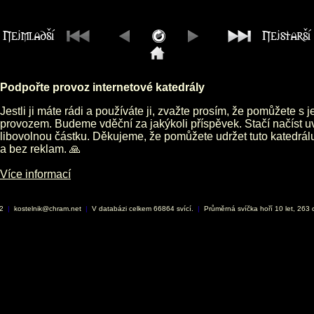
Podpořte provoz internetové katedrály
Jestli ji máte rádi a používáte ji, zvažte prosím, že pomůžete s 
provozem. Budeme vděční za jakýkoli příspěvek. Stačí načíst 
libovolnou částku. Děkujeme, že pomůžete udržet tuto katedrá
a bez reklam. 🙏
Více informací
02
|
kostelnik@chram.net
|
V databázi celkem 66864 svící.
|
Průměrná svíčka hoří 10 let, 263 