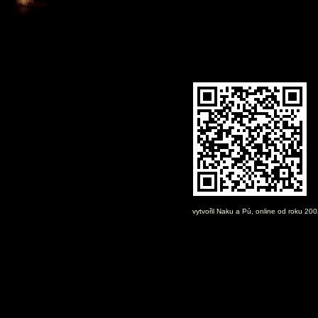
vytvořil
Naku
a Pú, online od roku 20