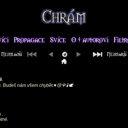
é
.
lu. Budeš nám všem chybět.♥️😢🌹🕯🕊
é
.
utné.