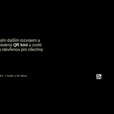
jejím dalším rozvojem a
uvedený
QR kód
a zvolit
lu otevřenou pro všechny
dní, 7 hodin a 30 minut.