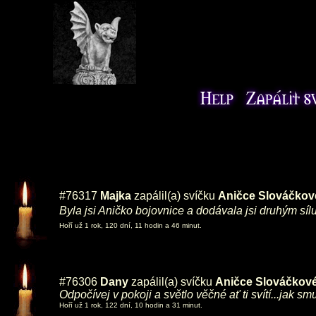
#76317
Majka
zapálil(a) svíčku
Aničce Slováčkov
Byla jsi Aničko bojovnice a dodávala jsi druhým sí
Hoří už 1 rok, 120 dní, 11 hodin a 46 minut.
#76306
Dany
zapálil(a) svíčku
Aničce Slováčkov
Odpočívej v pokoji a světlo věčné ať ti svítí...jak sm
Hoří už 1 rok, 122 dní, 10 hodin a 31 minut.