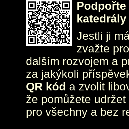
Podpořte 
katedrály
Jestli ji m
zvažte pr
dalším rozvojem a 
za jakýkoli příspěve
QR kód
a zvolit lib
že pomůžete udržet 
pro všechny a bez r