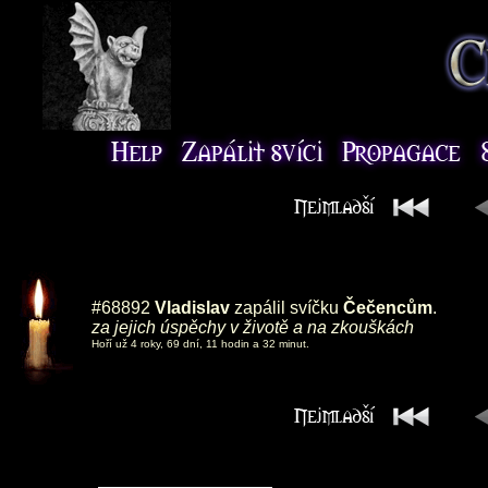
#68892
Vladislav
zapálil svíčku
Čečencům
.
za jejich úspěchy v životě a na zkouškách
Hoří už 4 roky, 69 dní, 11 hodin a 32 minut.