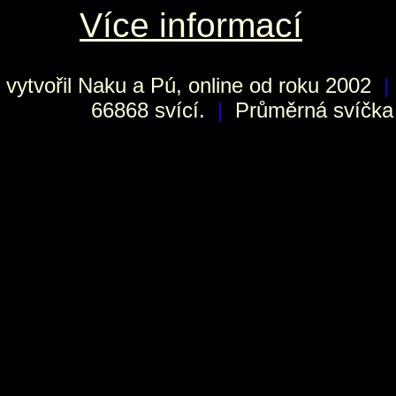
Více informací
vytvořil
Naku
a Pú, online od roku 2002
|
66868 svící.
|
Průměrná svíčka h