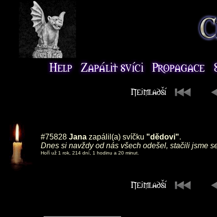
#75828
Jana
zapálil(a) svíčku
"dědovi"
.
Dnes si navždy od nás všech odešel, stačili jsme se
Hoří už 1 rok, 214 dní, 1 hodinu a 20 minut.