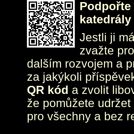
Podpořte 
katedrály
Jestli ji m
zvažte pr
dalším rozvojem a 
za jakýkoli příspěve
QR kód
a zvolit lib
že pomůžete udržet 
pro všechny a bez r