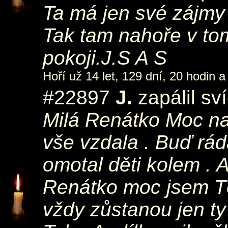
Ta má jen své zájmy
Tak tam nahoře v to
pokoji.J.S A S
Hoří už 14 let, 129 dní, 20 hodin a
#22897
J.
zapálil sv
Milá Renátko Moc na 
vše vzdala . Buď rád
omotal děti kolem . 
Renátko moc jsem Tě
vždy zůstanou jen t