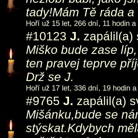
tady!Mám Tě ráda a 
Hoří už 15 let, 266 dní, 11 hodin a
#10123
J.
zapálil(a)
Miško bude zase líp, 
ten pravej teprve pří
Drž se J.
Hoří už 17 let, 336 dní, 19 hodin a
#9765
J.
zapálil(a) 
Mišánku,bude se ná
stýskat.Kdybych měl