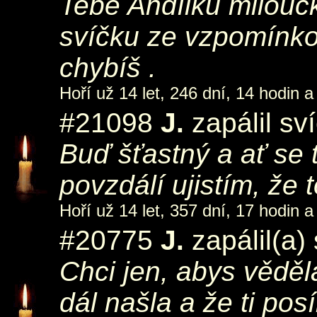
Tebe Andílku miloučk
svíčku ze vzpomínko
chybíš .
Hoří už 14 let, 246 dní, 14 hodin a
#21098
J.
zapálil sv
Buď šťastný a ať se 
povzdálí ujistím, že 
Hoří už 14 let, 357 dní, 17 hodin a
#20775
J.
zapálil(a)
Chci jen, abys věděl
dál našla a že ti pos