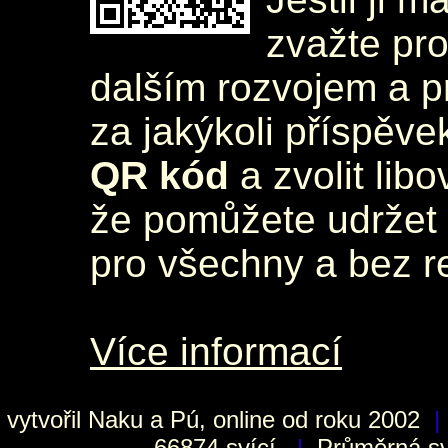
zvažte pr
dalším rozvojem a 
za jakýkoli příspěve
QR kód
a zvolit lib
že pomůžete udržet 
pro všechny a bez r
Více informací
vytvořil
Naku
a Pú, online od roku 2002
|
66874 svící.
|
Průměrná sví