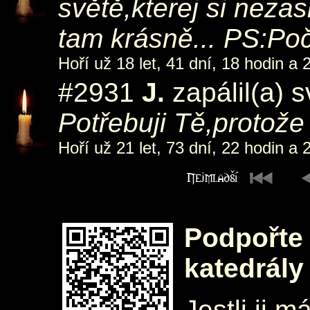
světě,kterej si nezasl
tam krásně... PS:Počk
Hoří už 18 let, 41 dní, 18 hodin a 
#2931
J.
zapálil(a) 
Potřebuji Tě,protože 
Hoří už 21 let, 73 dní, 22 hodin a 
Podpořte 
katedrály
Jestli ji m