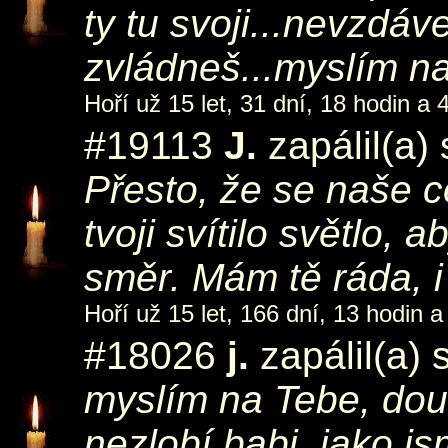
ty tu svoji...nevzdáve
zvládneš...myslím na
Hoří už 15 let, 31 dní, 18 hodin a 
#19113
J.
zapálil(a)
Přesto, že se naše ce
tvoji svítilo světlo,
směr. Mám tě ráda, i
Hoří už 15 let, 166 dní, 13 hodin a
#18026
j.
zapálil(a) 
myslím na Tebe, dou
nezlobí babi, jako js