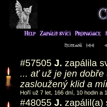
#57505
J.
zapálila s
... ať už je jen dobř
zasloužený klid a mí
Hoří už 7 let, 166 dní, 10 hodin a 
#48055
J.
zapálil(a)