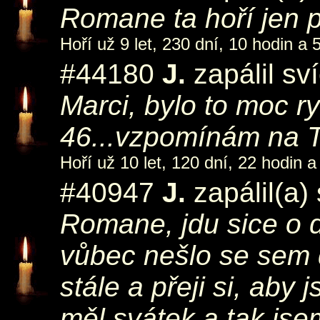
Romane ta hoří jen 
Hoří už 9 let, 230 dní, 10 hodin a 
#44180
J.
zapálil sv
Marci, bylo to moc ry
46...vzpomínám na 
Hoří už 10 let, 120 dní, 22 hodin a
#40947
J.
zapálil(a)
Romane, jdu sice o d
vůbec nešlo se sem
stále a přeji si, aby 
měl svátek a tak jsem