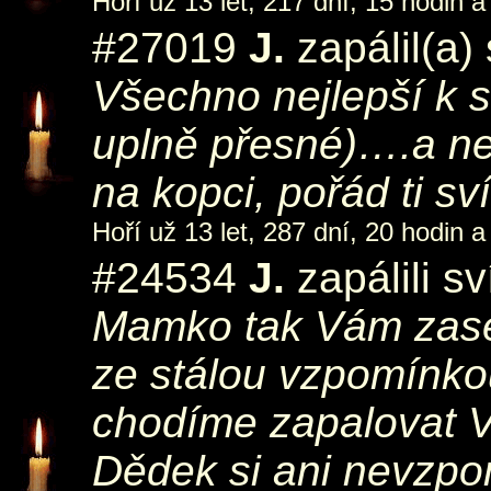
Hoří už 13 let, 217 dní, 15 hodin a
#27019
J.
zapálil(a)
Všechno nejlepší k s
uplně přesné)….a ne
na kopci, pořád ti sv
Hoří už 13 let, 287 dní, 20 hodin a
#24534
J.
zapálili s
Mamko tak Vám zase 
ze stálou vzpomínk
chodíme zapalovat V
Dědek si ani nevzpo