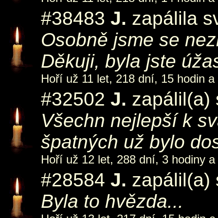
#38483
J.
zapálila s
Osobně jsme se nezn
Děkuji, byla jste úža
Hoří už 11 let, 218 dní, 15 hodin a
#32502
J.
zapálil(a)
Všechn nejlepší k sv
špatných už bylo dost
Hoří už 12 let, 288 dní, 3 hodiny a
#28584
J.
zapálil(a)
Byla to hvězda...