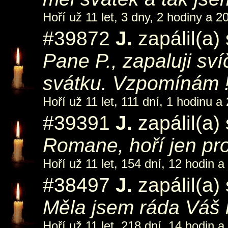
Hoří už 11 let, 3 dny, 2 hodiny a 2
#39872
J.
zapálil(a)
Pane P., zapaluji s
svátku. Vzpomínám !
Hoří už 11 let, 111 dní, 1 hodinu a
#39391
J.
zapálil(a)
Romane, hoří jen pr
Hoří už 11 let, 154 dní, 12 hodin a
#38497
J.
zapálil(a)
Měla jsem ráda Váš h
Hoří už 11 let, 218 dní, 14 hodin a