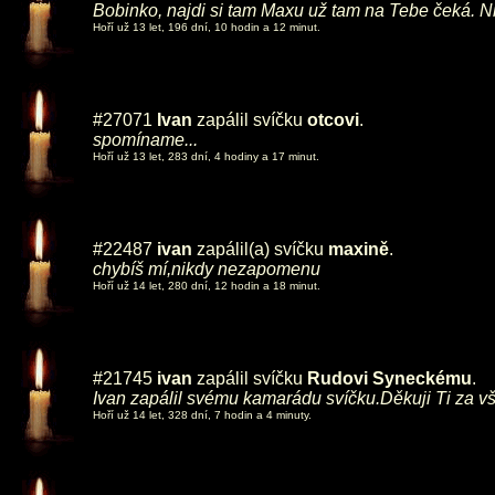
Bobinko, najdi si tam Maxu už tam na Tebe čeká. 
Hoří už 13 let, 196 dní, 10 hodin a 12 minut.
#27071
Ivan
zapálil svíčku
otcovi
.
spomíname...
Hoří už 13 let, 283 dní, 4 hodiny a 17 minut.
#22487
ivan
zapálil(a) svíčku
maxině
.
chybíš mí,nikdy nezapomenu
Hoří už 14 let, 280 dní, 12 hodin a 18 minut.
#21745
ivan
zapálil svíčku
Rudovi Syneckému
.
Ivan zapálil svému kamarádu svíčku.Děkuji Ti za vš
Hoří už 14 let, 328 dní, 7 hodin a 4 minuty.