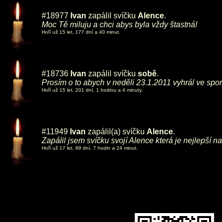
#18977
Ivan
zapálil svíčku
Alence
.
Moc Tě miluju a chci abys byla vždy štastná!
Hoří už 15 let, 177 dní a 40 minut.
#18736
Ivan
zapálil svíčku
sobě
.
Prosím o to abych v neděli 23.1.2011 vyhrál ve sport
Hoří už 15 let, 201 dní, 1 hodinu a 4 minuty.
#11949
Ivan
zapálil(a) svíčku
Alence
.
Zapálil jsem svíčku svojí Alence která je nejlepší na
Hoří už 17 let, 99 dní, 7 hodin a 24 minut.