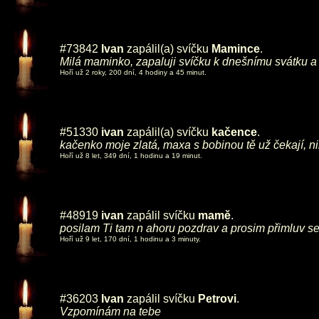
#73842
Ivan
zapálil(a) svíčku
Mamince
.
Milá maminko, zapaluji svíčku k dnešnímu svátku 
Hoří už 2 roky, 200 dní, 4 hodiny a 45 minut.
#51330
ivan
zapálil(a) svíčku
kačence
.
kačenko moje zlatá, maxa s bobinou tě už čekají,
Hoří už 8 let, 349 dní, 1 hodinu a 19 minut.
#48919
ivan
zapálil svíčku
mamě
.
posilam Ti tam n ahoru pozdrav a prosim přimluv s
Hoří už 9 let, 170 dní, 1 hodinu a 3 minuty.
#36203
Ivan
zapálil svíčku
Petrovi
.
Vzpomínám na tebe