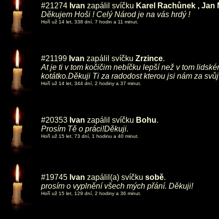
#21274
Ivan
zapálil svíčku
Karel Rachůnek , Jan 
Děkujem Hoši ! Celý Národ je na vás hrdý !
Hoří už 14 let, 338 dní, 7 hodin a 11 minut.
#21199
Ivan
zapálil svíčku
Zrzince
.
At je ti v tom kočičim nebíčku lepší než v tom lids
kotátko.Děkuji Ti za radodost kterou jsi nám za svůj 
Hoří už 14 let, 344 dní, 2 hodiny a 37 minut.
#20353
Ivan
zapálil svíčku
Bohu
.
Prosím Tě o práci!Děkuji.
Hoří už 15 let, 73 dní, 1 hodinu a 40 minut.
#19745
Ivan
zapálil(a) svíčku
sobě
.
prosím o vyplnění všech mých přání. Děkuji!
Hoří už 15 let, 129 dní, 2 hodiny a 36 minut.