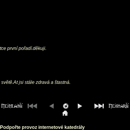
ce první pořadí.děkuji.
 světě.At jsi stále zdravá a štastná.
Podpořte provoz internetové katedrály