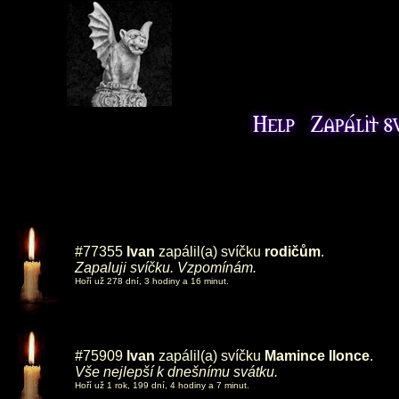
#77355
Ivan
zapálil(a) svíčku
rodičům
.
Zapaluji svíčku. Vzpomínám.
Hoří už 278 dní, 3 hodiny a 16 minut.
#75909
Ivan
zapálil(a) svíčku
Mamince Ilonce
.
Vše nejlepší k dnešnímu svátku.
Hoří už 1 rok, 199 dní, 4 hodiny a 7 minut.