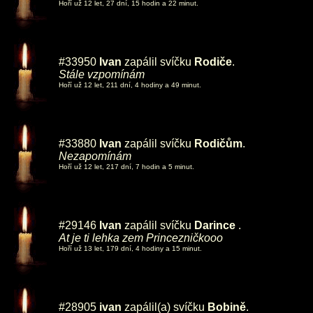
Hoří už 12 let, 27 dní, 15 hodin a 22 minut.
#33950
Ivan
zapálil svíčku
Rodiče
.
Stále vzpomínám
Hoří už 12 let, 211 dní, 4 hodiny a 49 minut.
#33880
Ivan
zapálil svíčku
Rodičům
.
Nezapomínám
Hoří už 12 let, 217 dní, 7 hodin a 5 minut.
#29146
Ivan
zapálil svíčku
Darince
.
At je ti lehka zem Princezničkooo
Hoří už 13 let, 179 dní, 4 hodiny a 15 minut.
#28905
ivan
zapálil(a) svíčku
Bobině
.